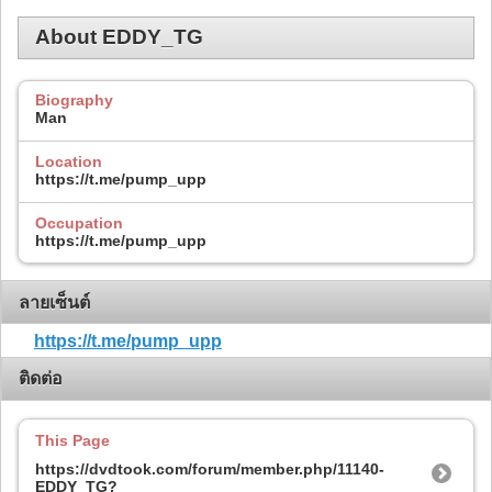
About EDDY_TG
Biography
Man
Location
https://t.me/pump_upp
Occupation
https://t.me/pump_upp
ลายเซ็นต์
https://t.me/pump_upp
ติดต่อ
This Page
https://dvdtook.com/forum/member.php/11140-
EDDY_TG?