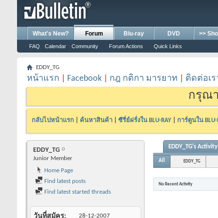
What's New?
Forum
Blu-ray
DVD
>> Sho
FAQ
Calendar
Community
Forum Actions
Quick Links
EDDY_TG
หน้าแรก
|
Facebook
|
กฎ กติกา มารยาท
|
ติดต่อเร
กรุณา
กลับไปหน้าแรก
|
ค้นหาสินค้า
|
ซีรี่ย์ฝรั่งใน BLU-RAY
|
การ์ตูนใน BLU
EDDY_TG's Activity
EDDY_TG
Junior Member
All
EDDY_TG
Home Page
Find latest posts
No Recent Activity
Find latest started threads
วันที่สมัคร
28-12-2007