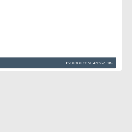
DVDTOOK.COM
Archive
บน