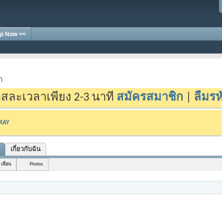
p Now <<
า
สละเวลาเพียง 2-3 นาที
สมัครสมาชิก
|
ลืมรห
-RAY
เกี่ยวกับฉัน
เพื่อน
Photos