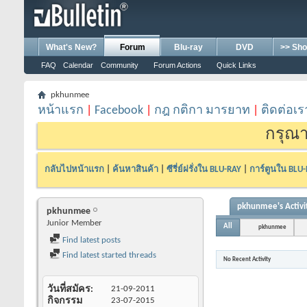
What's New?
Forum
Blu-ray
DVD
>> Sho
FAQ
Calendar
Community
Forum Actions
Quick Links
pkhunmee
หน้าแรก
|
Facebook
|
กฎ กติกา มารยาท
|
ติดต่อเร
กรุณา
กลับไปหน้าแรก
|
ค้นหาสินค้า
|
ซีรี่ย์ฝรั่งใน BLU-RAY
|
การ์ตูนใน BLU
pkhunmee's Activi
pkhunmee
Junior Member
All
pkhunmee
Find latest posts
Find latest started threads
No Recent Activity
วันที่สมัคร
21-09-2011
กิจกรรม
23-07-2015