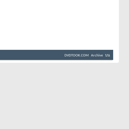
DVDTOOK.COM
Archive
บน