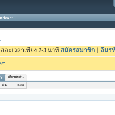
p Now <<
า
สละเวลาเพียง 2-3 นาที
สมัครสมาชิก
|
ลืมรห
-RAY
ty
เกี่ยวกับฉัน
เพื่อน
Photos