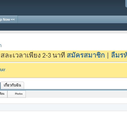
p Now <<
า
สละเวลาเพียง 2-3 นาที
สมัครสมาชิก
|
ลืมรห
-RAY
เกี่ยวกับฉัน
พื่อน
Photos