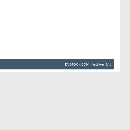
DVDTOOK.COM
Archive
บน