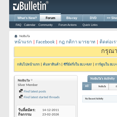
What's New?
Forum
Blu-ray
DVD
>> Sho
FAQ
Calendar
Community
Forum Actions
Quick Links
NoBuTa
หน้าแรก
|
Facebook
|
กฎ กติกา มารยาท
|
ติดต่อเร
กรุณา
กลับไปหน้าแรก
|
ค้นหาสินค้า
|
ซีรี่ย์ฝรั่งใน BLU-RAY
|
การ์ตูนใน BLU
NoBuTa's Activity
NoBuTa
Silver Member
All
NoBuTa
เ
Find latest posts
Find latest started threads
No Recent Activity
วันที่สมัคร
14-12-2011
กิจกรรม
23-02-2026