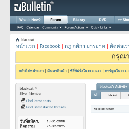
What's New?
Forum
Blu-ray
DVD
>> Sho
FAQ
Calendar
Community
Forum Actions
Quick Links
blackcat
หน้าแรก
|
Facebook
|
กฎ กติกา มารยาท
|
ติดต่อเร
กรุณา
กลับไปหน้าแรก
|
ค้นหาสินค้า
|
ซีรี่ย์ฝรั่งใน BLU-RAY
|
การ์ตูนใน BLU
blackcat's Activity
blackcat
Silver Member
All
blackcat
Find latest posts
Find latest started threads
No Recent Activity
วันที่สมัคร
18-01-2008
กิจกรรม
26-09-2025