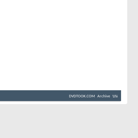
DVDTOOK.COM
Archive
บน