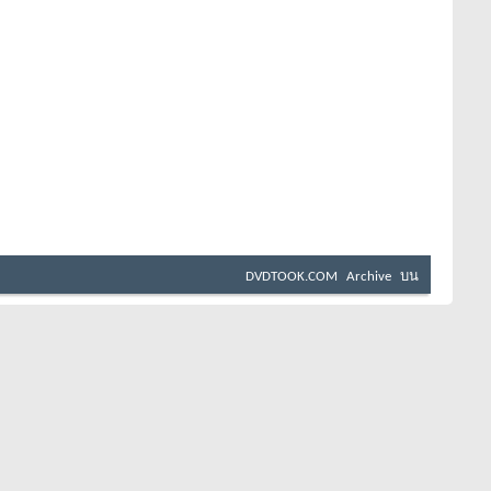
DVDTOOK.COM
Archive
บน