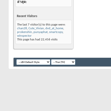
ล่าสุด
Recent Visitors
The last 7 visitor(s) to this page were:
chan28
,
Cute_Vivian
,
dvd_at_home
,
prokenshin
,
punyaphat
,
smartcopy
,
winspector
This page has had
22,456
visits