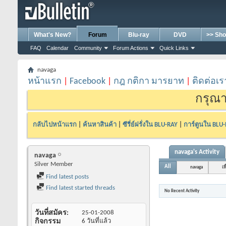
What's New?
Forum
Blu-ray
DVD
>> Sho
FAQ
Calendar
Community
Forum Actions
Quick Links
navaga
หน้าแรก
|
Facebook
|
กฎ กติกา มารยาท
|
ติดต่อเร
กรุณา
กลับไปหน้าแรก
|
ค้นหาสินค้า
|
ซีรี่ย์ฝรั่งใน BLU-RAY
|
การ์ตูนใน BLU
navaga's Activity
navaga
Silver Member
All
navaga
เพ
Find latest posts
Find latest started threads
No Recent Activity
วันที่สมัคร
25-01-2008
กิจกรรม
6 วันที่แล้ว