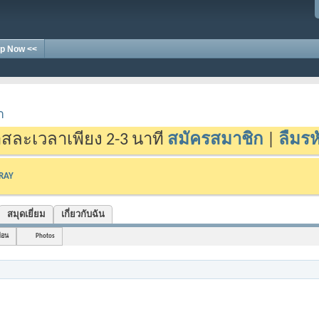
p Now <<
า
สละเวลาเพียง 2-3 นาที
สมัครสมาชิก
|
ลืมรห
-RAY
สมุดเยี่ยม
เกี่ยวกับฉัน
ื่อน
Photos