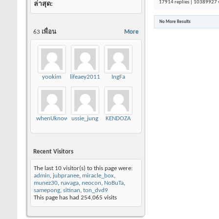
17914 replies | 10389927 
ล่าสุด
No More Results
63
เพื่อน
More
yookim
lifeaey2011
IngFa
whenUknow
ussie_jung
KENDOZA
Recent Visitors
The last 10 visitor(s) to this page were:
admin
,
jubpranee
,
miracle_box
,
munez30
,
navaga
,
neocon
,
NoBuTa
,
samepong
,
sitinan
,
ton_dvd9
This page has had
254,065
visits