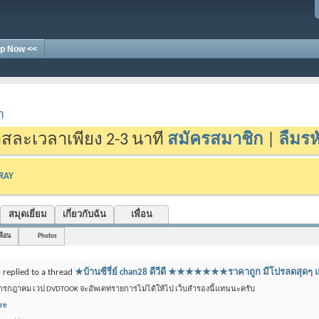
p Now <<
า
สละเวลาเพียง 2-3 นาที
สมัครสมาชิก
|
ลืมรห
-RAY
สมุดเยี่ยม
เกี่ยวกับฉัน
เพื่อน
พื่อน
Photos
8
replied to a thread
★บ้านซีรี่ย์ chan28 ดีวีดี ★★★★★★★ราคาถูก มีโปรลด
 กรกฎาคม เวป DVDTOOK จะอัพเดทรายการไม่ได้ให้ไป เว็บสำรองนี้แทนนะครับ
re