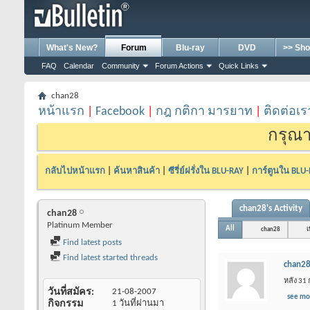
What's New?
Forum
Blu-ray
DVD
>> Sho
FAQ
Calendar
Community
Forum Actions
Quick Links
chan28
หน้าแรก
|
Facebook
|
กฎ กติกา มารยาท
|
ติดต่อเร
กรุณา
กลับไปหน้าแรก
|
ค้นหาสินค้า
|
ซีรี่ย์ฝรั่งใน BLU-RAY
|
การ์ตูนใน BLU
chan28's Activity
chan28
Platinum Member
All
chan28
เ
Find latest posts
Find latest started threads
chan2
หลัง 31
วันที่สมัคร
21-08-2007
see mo
กิจกรรม
1 วันที่ผ่านมา