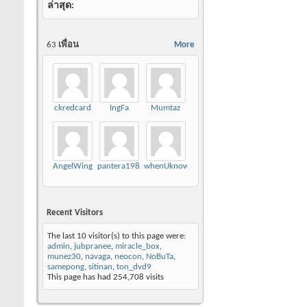
ล่าสุด
63
เพื่อน
More
ckredcard
IngFa
Mumtaz
AngelWing
pantera1982
whenUknow
Recent Visitors
The last 10 visitor(s) to this page were:
admin
,
jubpranee
,
miracle_box
,
munez30
,
navaga
,
neocon
,
NoBuTa
,
samepong
,
sitinan
,
ton_dvd9
This page has had
254,708
visits