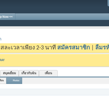
p Now <<
า
สละเวลาเพียง 2-3 นาที
สมัครสมาชิก
|
ลืมรห
-RAY
สมุดเยี่ยม
เกี่ยวกับฉัน
เพื่อน
พื่อน
Photos