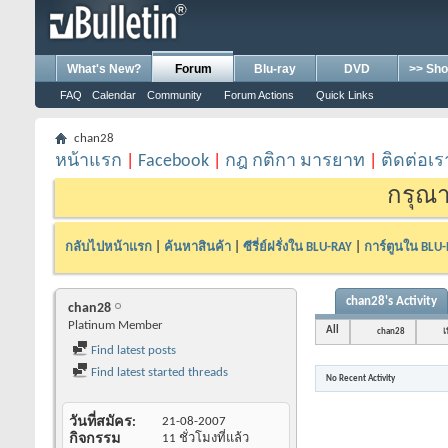
What's New?
Forum
Blu-ray
DVD
>> Sho
FAQ
Calendar
Community
Forum Actions
Quick Links
chan28
หน้าแรก
|
Facebook
|
กฎ กติกา มารยาท
|
ติดต่อเร
กรุณา
กลับไปหน้าแรก
|
ค้นหาสินค้า
|
ซีรี่ย์ฝรั่งใน BLU-RAY
|
การ์ตูนใน BLU
chan28's Activity
chan28
Platinum Member
All
chan28
เ
Find latest posts
Find latest started threads
No Recent Activity
วันที่สมัคร
21-08-2007
กิจกรรม
11 ชั่วโมงที่แล้ว