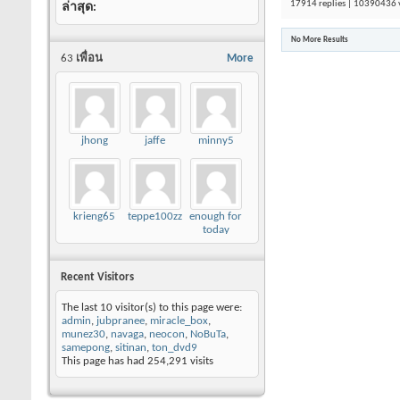
17914 replies | 10390436 
ล่าสุด
No More Results
63
เพื่อน
More
jhong
jaffe
minny5
krieng65
teppe100zz
enough for
today
Recent Visitors
The last 10 visitor(s) to this page were:
admin
,
jubpranee
,
miracle_box
,
munez30
,
navaga
,
neocon
,
NoBuTa
,
samepong
,
sitinan
,
ton_dvd9
This page has had
254,291
visits