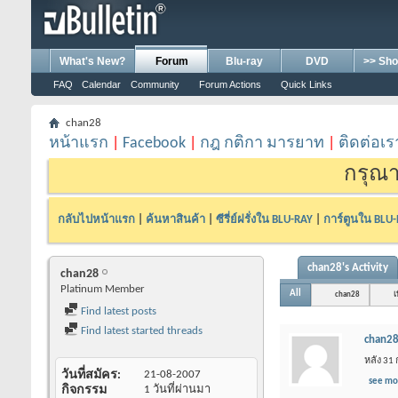
What's New?
Forum
Blu-ray
DVD
>> Sho
FAQ
Calendar
Community
Forum Actions
Quick Links
chan28
หน้าแรก
|
Facebook
|
กฎ กติกา มารยาท
|
ติดต่อเร
กรุณา
กลับไปหน้าแรก
|
ค้นหาสินค้า
|
ซีรี่ย์ฝรั่งใน BLU-RAY
|
การ์ตูนใน BLU
chan28's Activity
chan28
Platinum Member
All
chan28
เ
Find latest posts
Find latest started threads
chan2
หลัง 31
วันที่สมัคร
21-08-2007
see mo
กิจกรรม
1 วันที่ผ่านมา