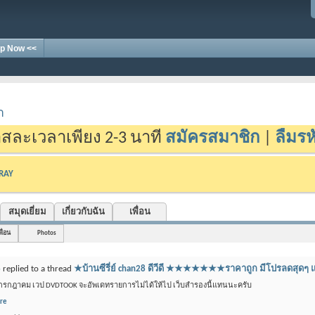
p Now <<
า
สละเวลาเพียง 2-3 นาที
สมัครสมาชิก
|
ลืมรห
-RAY
สมุดเยี่ยม
เกี่ยวกับฉัน
เพื่อน
พื่อน
Photos
8
replied to a thread
★บ้านซีรี่ย์ chan28 ดีวีดี ★★★★★★★ราคาถูก มีโปรลด
 กรกฎาคม เวป DVDTOOK จะอัพเดทรายการไม่ได้ให้ไป เว็บสำรองนี้แทนนะครับ
re