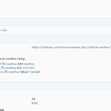
 city
https://dvdtook.com/forum/member.php/139636-neothx
g
e to neothxx Using...
AIM
neothxx
ICQ
1231765
Yahoo!
Davidgit
26
0.01
ion