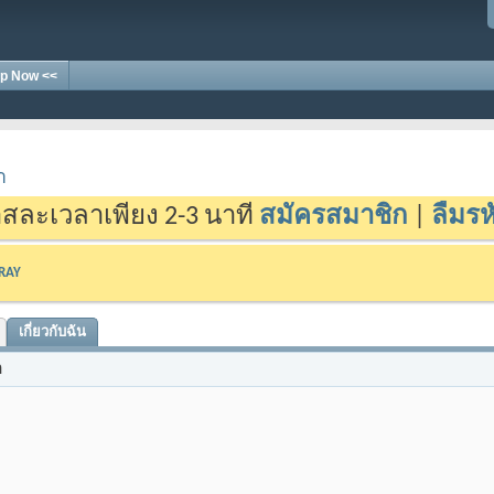
p Now <<
า
สละเวลาเพียง 2-3 นาที
สมัครสมาชิก
|
ลืมรห
-RAY
เกี่ยวกับฉัน
n