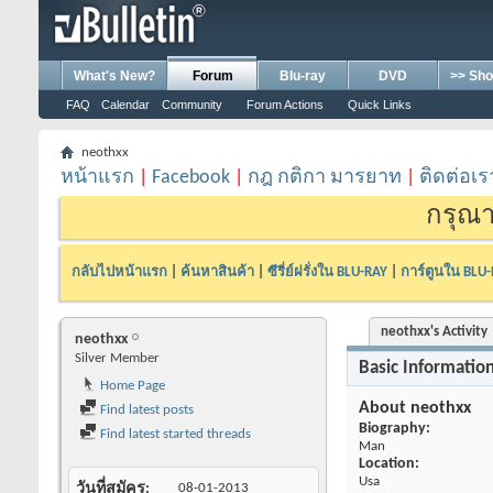
What's New?
Forum
Blu-ray
DVD
>> Sho
FAQ
Calendar
Community
Forum Actions
Quick Links
neothxx
หน้าแรก
|
Facebook
|
กฎ กติกา มารยาท
|
ติดต่อเร
กรุณา
กลับไปหน้าแรก
|
ค้นหาสินค้า
|
ซีรี่ย์ฝรั่งใน BLU-RAY
|
การ์ตูนใน BLU
neothxx's Activity
neothxx
Silver Member
Basic Informatio
Home Page
About neothxx
Find latest posts
Biography:
Find latest started threads
Man
Location:
Usa
วันที่สมัคร
08-01-2013