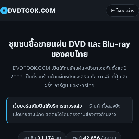
DVDTOOK.COM
☀️ โหมดสว่าง
ชุมชนซื้อขายแผ่น DVD และ Blu-ray
ของคนไทย
DVDTOOK.COM เปิดให้คนรักแผ่นหนังมาเจอกันตั้งแต่ปี
2009 เป็นที่รวมร้านค้าแผ่นหนังและซีรีส์ ทั้งเกาหลี ญี่ปุ่น จีน
ฝรั่ง การ์ตูน และละครไทย
เว็บบอร์ดเดิมปิดให้บริการถาวรแล้ว
— ร้านค้าทั้งสองยัง
เปิดขายตามปกติ ติดต่อได้โดยตรงตามช่องทางด้านล่าง
สมาชิก
91,174
คน
โพสต์
42,856
ข้อความ