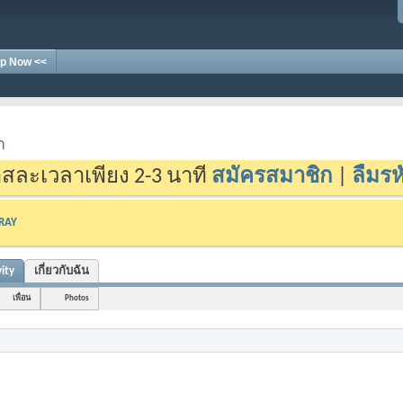
p Now <<
า
สละเวลาเพียง 2-3 นาที
สมัครสมาชิก
|
ลืมรห
-RAY
ity
เกี่ยวกับฉัน
เพื่อน
Photos