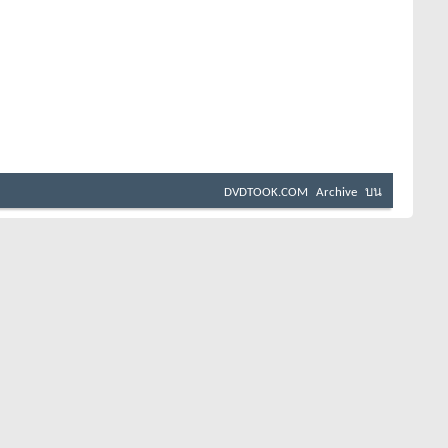
DVDTOOK.COM
Archive
บน