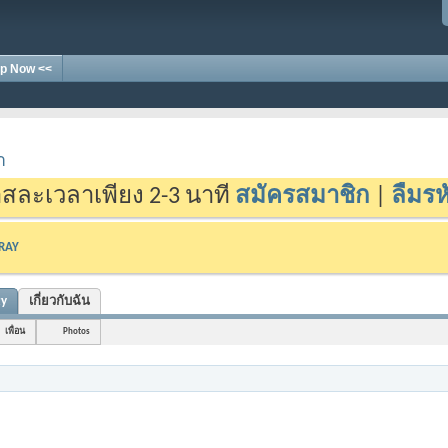
p Now <<
า
สละเวลาเพียง 2-3 นาที
สมัครสมาชิก
|
ลืมรห
-RAY
ty
เกี่ยวกับฉัน
เพื่อน
Photos