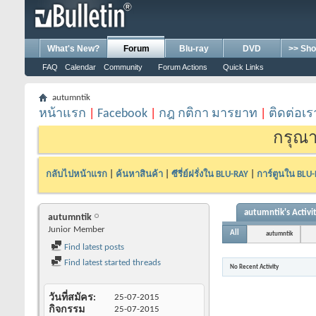
What's New?
Forum
Blu-ray
DVD
>> Sho
FAQ
Calendar
Community
Forum Actions
Quick Links
autumntik
หน้าแรก
|
Facebook
|
กฎ กติกา มารยาท
|
ติดต่อเร
กรุณา
กลับไปหน้าแรก
|
ค้นหาสินค้า
|
ซีรี่ย์ฝรั่งใน BLU-RAY
|
การ์ตูนใน BLU
autumntik's Activi
autumntik
Junior Member
All
autumntik
Find latest posts
Find latest started threads
No Recent Activity
วันที่สมัคร
25-07-2015
กิจกรรม
25-07-2015