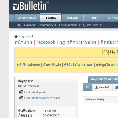
What's New?
Forum
Blu-ray
DVD
>> Sho
FAQ
Calendar
Community
Forum Actions
Quick Links
daysplus1
หน้าแรก
|
Facebook
|
กฎ กติกา มารยาท
|
ติดต่อเร
กรุณา
กลับไปหน้าแรก
|
ค้นหาสินค้า
|
ซีรี่ย์ฝรั่งใน BLU-RAY
|
การ์ตูนใน BLU
daysplus1's Activit
daysplus1
Junior Member
All
daysplus1
Find latest posts
Find latest started threads
No Recent Activity
วันที่สมัคร
31-08-2015
กิจกรรม
04-09-2015