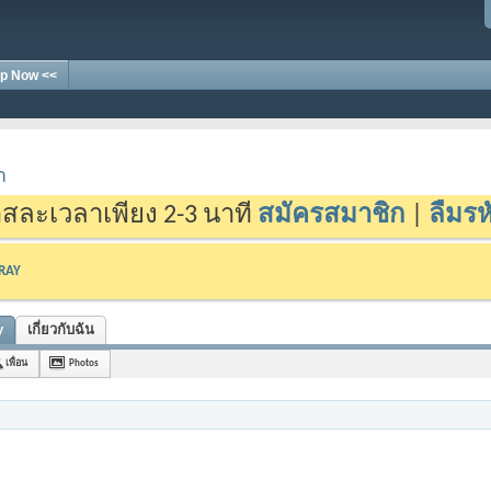
p Now <<
า
สละเวลาเพียง 2-3 นาที
สมัครสมาชิก
|
ลืมรห
-RAY
y
เกี่ยวกับฉัน
เพื่อน
Photos