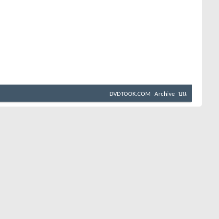
DVDTOOK.COM
Archive
บน