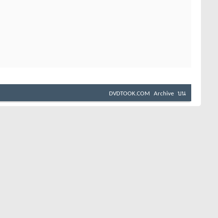
DVDTOOK.COM
Archive
บน