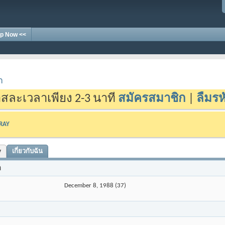
p Now <<
า
สละเวลาเพียง 2-3 นาที
สมัครสมาชิก
|
ลืมรห
-RAY
y
เกี่ยวกับฉัน
n
December 8, 1988 (37)