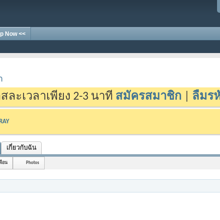
p Now <<
า
สละเวลาเพียง 2-3 นาที
สมัครสมาชิก
|
ลืมรห
-RAY
เกี่ยวกับฉัน
พื่อน
Photos