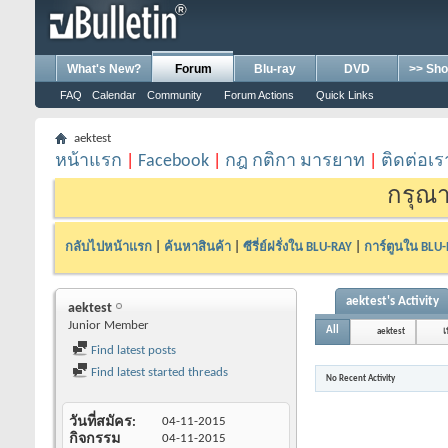
What's New?
Forum
Blu-ray
DVD
>> Sho
FAQ
Calendar
Community
Forum Actions
Quick Links
aektest
หน้าแรก
|
Facebook
|
กฎ กติกา มารยาท
|
ติดต่อเร
กรุณา
กลับไปหน้าแรก
|
ค้นหาสินค้า
|
ซีรี่ย์ฝรั่งใน BLU-RAY
|
การ์ตูนใน BLU
aektest's Activity
aektest
Junior Member
All
aektest
เ
Find latest posts
Find latest started threads
No Recent Activity
วันที่สมัคร
04-11-2015
กิจกรรม
04-11-2015