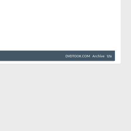
DVDTOOK.COM
Archive
บน