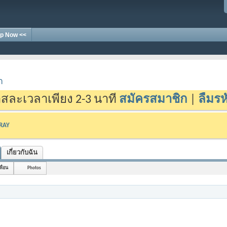
p Now <<
า
สละเวลาเพียง 2-3 นาที
สมัครสมาชิก
|
ลืมรห
-RAY
เกี่ยวกับฉัน
พื่อน
Photos