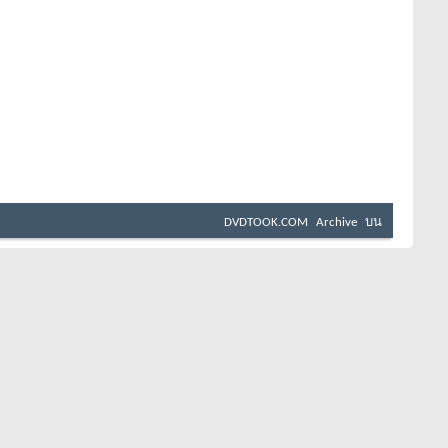
DVDTOOK.COM
Archive
บน