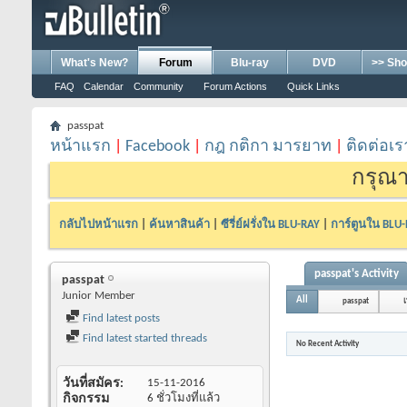
What's New?
Forum
Blu-ray
DVD
>> Sho
FAQ
Calendar
Community
Forum Actions
Quick Links
passpat
หน้าแรก
|
Facebook
|
กฎ กติกา มารยาท
|
ติดต่อเร
กรุณา
กลับไปหน้าแรก
|
ค้นหาสินค้า
|
ซีรี่ย์ฝรั่งใน BLU-RAY
|
การ์ตูนใน BLU
passpat's Activity
passpat
Junior Member
All
passpat
เ
Find latest posts
Find latest started threads
No Recent Activity
วันที่สมัคร
15-11-2016
กิจกรรม
6 ชั่วโมงที่แล้ว