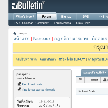
What's New?
Forum
Blu-ray
DVD
>> Sho
FAQ
Calendar
Community
Forum Actions
Quick Links
passpat
หน้าแรก
|
Facebook
|
กฎ กติกา มารยาท
|
ติดต่อเร
กรุณา
กลับไปหน้าแรก
|
ค้นหาสินค้า
|
ซีรี่ย์ฝรั่งใน BLU-RAY
|
การ์ตูนใน BLU
passpat's Activity
passpat
Junior Member
All
passpat
เ
Find latest posts
Find latest started threads
No Recent Activity
วันที่สมัคร
15-11-2016
กิจกรรม
22 ชั่วโมงที่แล้ว