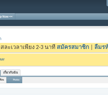
p Now <<
า
สละเวลาเพียง 2-3 นาที
สมัครสมาชิก
|
ลืมรห
-RAY
เกี่ยวกับฉัน
พื่อน
Photos