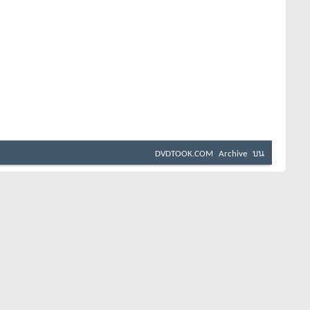
DVDTOOK.COM
Archive
บน