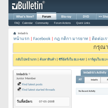
What's New?
Forum
Blu-ray
DVD
>> Sho
FAQ
Calendar
Community
Forum Actions
Quick Links
Imladris
หน้าแรก
|
Facebook
|
กฎ กติกา มารยาท
|
ติดต่อเร
กรุณา
กลับไปหน้าแรก
|
ค้นหาสินค้า
|
ซีรี่ย์ฝรั่งใน BLU-RAY
|
การ์ตูนใน BLU
Imladris's Activity
Imladris
Junior Member
All
Imladris
Find latest posts
Find latest started threads
No Recent Activity
วันที่สมัคร
07-05-2008