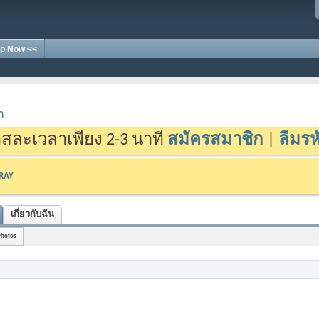
p Now <<
า
สละเวลาเพียง 2-3 นาที
สมัครสมาชิก
|
ลืมรห
-RAY
เกี่ยวกับฉัน
Photos