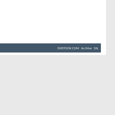
DVDTOOK.COM
Archive
บน