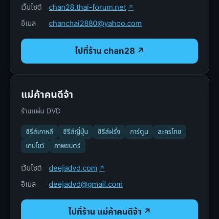
เว็บไซต์
chan28.thai-forum.net
อีเมล
chanchai2880@yahoo.com
ไปที่ร้าน chan28 ↗
แม่ค้าคนดีจ้า
ร้านแผ่น DVD
ซีรีส์เกาหลี
ซีรีส์ญี่ปุ่น
ซีรีส์ฝรั่ง
การ์ตูน
ละครไทย
เกมโชว์
ภาพยนตร์
เว็บไซต์
deejadvd.com
อีเมล
deejadvd@gmail.com
ไปที่ร้าน แม่ค้าคนดีจ้า ↗