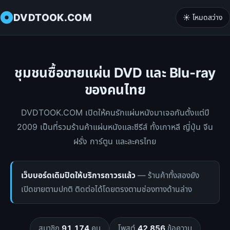
DVDTOOK.COM
☀️ โหมดสว่าง
ชุมชนซื้อขายแผ่น DVD และ Blu-ray
ของคนไทย
DVDTOOK.COM เปิดให้คนรักแผ่นหนังมาเจอกันตั้งแต่ปี
2009 เป็นที่รวมร้านค้าแผ่นหนังและซีรีส์ ทั้งเกาหลี ญี่ปุ่น จีน
ฝรั่ง การ์ตูน และละครไทย
เว็บบอร์ดเดิมปิดให้บริการถาวรแล้ว
— ร้านค้าทั้งสองยัง
เปิดขายตามปกติ ติดต่อได้โดยตรงตามช่องทางด้านล่าง
สมาชิก
91,174
คน
โพสต์
42,856
ข้อความ