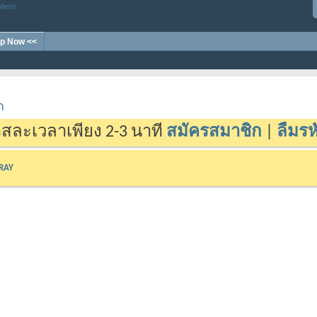
p Now <<
า
สละเวลาเพียง 2-3 นาที
สมัครสมาชิก
|
ลืมรห
-RAY