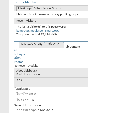
Order Merchant
0
Permission Groups
Join Groups
bbboyxx is not a member of any public groups
Recent Visitors
The last 3 visitor(s) to this page were:
kampbua
,
movieseer
,
smartcopy
This page has had
27,876
visits
bbboyxx's Activity
เกี่ยวกับฉัน
Tab Content
All
bbboyxx
เพื่อน
Photos
No Recent Activity
About bbboyxx
Basic Information
สถิติ
โพสทั้งหมด
โพสทั้งหมด
0
โพสต่อวัน
0
General Information
กิจกรรมล่าสุด
02-03-2015