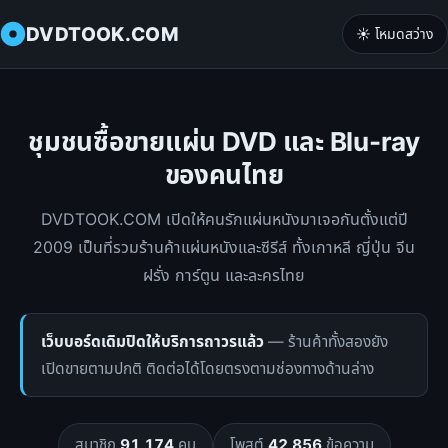
DVDTOOK.COM
☀️ โหมดสว่าง
ชุมชนซื้อขายแผ่น DVD และ Blu-ray
ของคนไทย
DVDTOOK.COM เปิดให้คนรักแผ่นหนังมาเจอกันตั้งแต่ปี
2009 เป็นที่รวมร้านค้าแผ่นหนังและซีรีส์ ทั้งเกาหลี ญี่ปุ่น จีน
ฝรั่ง การ์ตูน และละครไทย
เว็บบอร์ดเดิมปิดให้บริการถาวรแล้ว
— ร้านค้าทั้งสองยัง
เปิดขายตามปกติ ติดต่อได้โดยตรงตามช่องทางด้านล่าง
สมาชิก
91,174
คน
โพสต์
42,856
ข้อความ