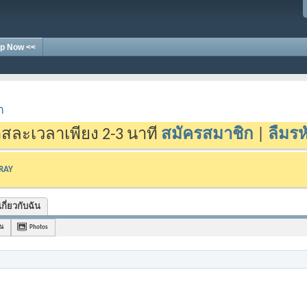
p Now <<
า
สละเวลาเพียง 2-3 นาที
สมัครสมาชิก
|
ลืมรห
-RAY
เกี่ยวกับฉัน
อน
Photos