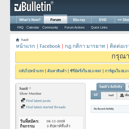
What's New?
Forum
Blu-ray
DVD
>> Sho
FAQ
Calendar
Community
Forum Actions
Quick Links
hasit
หน้าแรก
|
Facebook
|
กฎ กติกา มารยาท
|
ติดต่อเร
กรุณา
กลับไปหน้าแรก
|
ค้นหาสินค้า
|
ซีรี่ย์ฝรั่งใน BLU-RAY
|
การ์ตูนใน BLU
hasit's Activity
hasit
Silver Member
All
hasit
เพื่
Find latest posts
Find latest started threads
No Recent Activity
วันที่สมัคร
06-11-2008
กิจกรรม
3 สัปดาห์ที่แล้ว