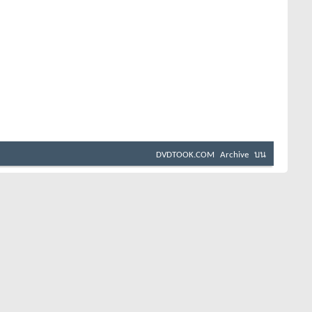
DVDTOOK.COM
Archive
บน