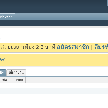
p Now <<
า
สละเวลาเพียง 2-3 นาที
สมัครสมาชิก
|
ลืมรห
-RAY
ity
เกี่ยวกับฉัน
เพื่อน
Photos