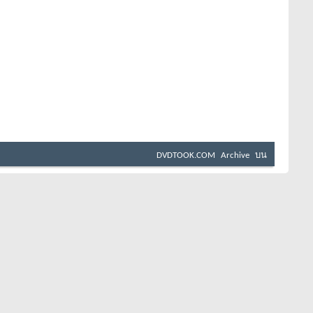
DVDTOOK.COM
Archive
บน