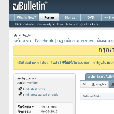
What's New?
Forum
Blu-ray
DVD
>> Sho
FAQ
Calendar
Community
Forum Actions
Quick Links
archy_tarn
หน้าแรก
|
Facebook
|
กฎ กติกา มารยาท
|
ติดต่อเร
กรุณา
กลับไปหน้าแรก
|
ค้นหาสินค้า
|
ซีรี่ย์ฝรั่งใน BLU-RAY
|
การ์ตูนใน BLU
archy_tarn's Activi
archy_tarn
Junior Member
All
archy_tarn
Find latest posts
Find latest started threads
No Recent Activity
วันที่สมัคร
13-01-2009
กิจกรรม
06-02-2013