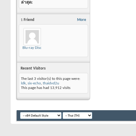
ล่าสุด
1
Friend
More
Blu-ray Disc
Recent Visitors
The last 3 visitor(s) to this page were:
ldk
,
six-echo
,
thaidvd2u
This page has had
13,912
visits