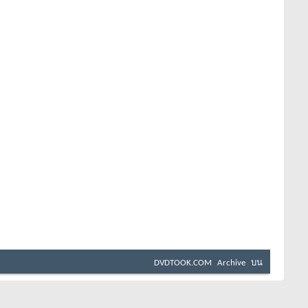
DVDTOOK.COM
Archive
บน