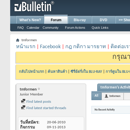
What's New?
Forum
Blu-ray
DVD
>> Sho
FAQ
Calendar
Community
Forum Actions
Quick Links
tmformen
หน้าแรก
|
Facebook
|
กฎ กติกา มารยาท
|
ติดต่อเร
กรุณา
กลับไปหน้าแรก
|
ค้นหาสินค้า
|
ซีรี่ย์ฝรั่งใน BLU-RAY
|
การ์ตูนใน BLU
tmformen's Activi
tmformen
Junior Member
All
tmformen
Find latest posts
Find latest started threads
No Recent Activity
วันที่สมัคร
20-06-2010
กิจกรรม
09-11-2013