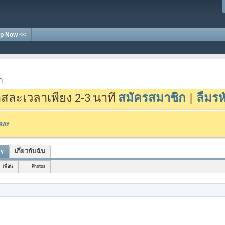
p Now <<
า
สละเวลาเพียง 2-3 นาที
สมัครสมาชิก
|
ลืมรห
-RAY
ty
เกี่ยวกับฉัน
เพื่อน
Photos