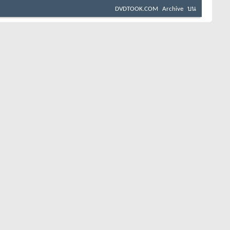
DVDTOOK.COM
Archive
บน