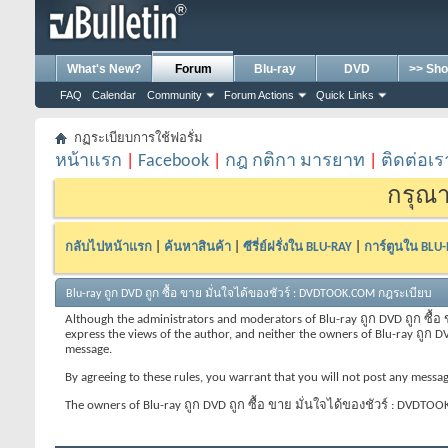
What's New?
Forum
Blu-ray
DVD
>> Sho
FAQ
Calendar
Community
Forum Actions
Quick Links
กฏระเบียบการใช้ฟอรั่ม
หน้าแรก
|
Facebook
|
กฎ กติกา มารยาท
|
ติดต่อเร
กรุณา
กลับไปหน้าแรก
|
ค้นหาสินค้า
|
ซีรี่ย์ฝรั่งใน BLU-RAY
|
การ์ตูนใน BLU
Blu-ray ถูก DVD ถูก ซื้อ ขาย มั่นใจได้ของชัวร์ : DVDTOOK.COM กฎระเบียบ
Although the administrators and moderators of Blu-ray ถูก DVD ถูก ซื้อ ข
express the views of the author, and neither the owners of Blu-ray ถูก D
message.
By agreeing to these rules, you warrant that you will not post any message
The owners of Blu-ray ถูก DVD ถูก ซื้อ ขาย มั่นใจได้ของชัวร์ : DVDTOOK