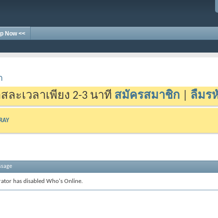
p Now <<
า
สละเวลาเพียง 2-3 นาที
สมัครสมาชิก
|
ลืมรห
-RAY
ssage
rator has disabled Who's Online.