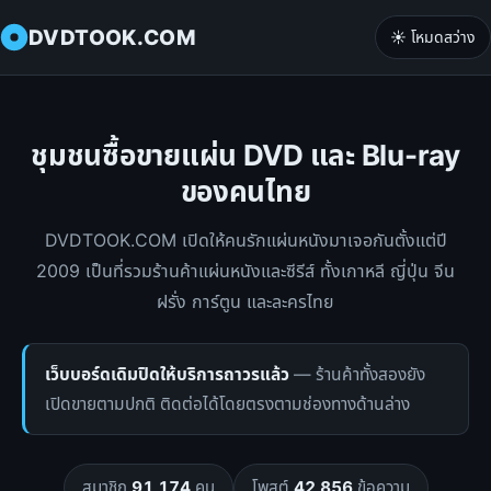
DVDTOOK.COM
☀️ โหมดสว่าง
ชุมชนซื้อขายแผ่น DVD และ Blu-ray
ของคนไทย
DVDTOOK.COM เปิดให้คนรักแผ่นหนังมาเจอกันตั้งแต่ปี
2009 เป็นที่รวมร้านค้าแผ่นหนังและซีรีส์ ทั้งเกาหลี ญี่ปุ่น จีน
ฝรั่ง การ์ตูน และละครไทย
เว็บบอร์ดเดิมปิดให้บริการถาวรแล้ว
— ร้านค้าทั้งสองยัง
เปิดขายตามปกติ ติดต่อได้โดยตรงตามช่องทางด้านล่าง
สมาชิก
91,174
คน
โพสต์
42,856
ข้อความ