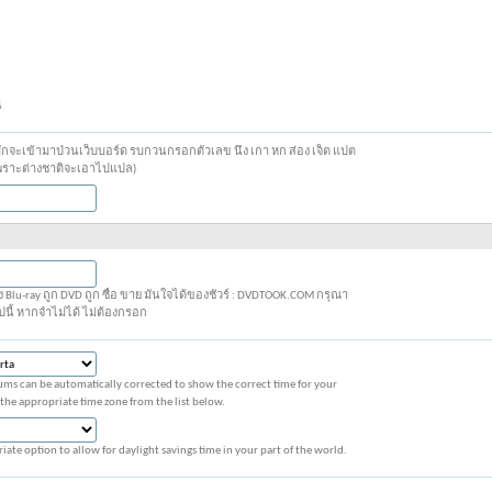
น
่มักจะเข้ามาป่วนเว็บบอร์ด รบกวนกรอกตัวเลข นึ่ง เกา หก ส่อง เจ็ต แปต
เพราะต่างชาติจะเอาไปแปล)
-ray ถูก DVD ถูก ซื้อ ขาย มั่นใจได้ของชัวร์ : DVDTOOK.COM กรุณา
ปนี้ หากจำไม่ได้ ไม่ต้องกรอก
ums can be automatically corrected to show the correct time for your
 the appropriate time zone from the list below.
iate option to allow for daylight savings time in your part of the world.