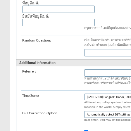
ที่อยู่อีเมล์:
ยืนยันที่อยู่อีเมล์:
กรุณากรอกอีเมล์ที่ถูกต้องของท่า
Random Question:
เพื่อเป็นการป้องกันชาวต่างชาติที
ลงในช่องคำตอบ (ผมต้องพิมพ์ผิด 
Additional Information
Referrer:
หากท่านถูกแนะนำโดยสมาชิกของ Blu
กรอกชื่อสมาชิกท่านนั้นที่ช่องต่อไ
Time Zone:
All timestamps displayed on the for
location in the world. Simply select
DST Correction Option:
In addition, you may set the appropr