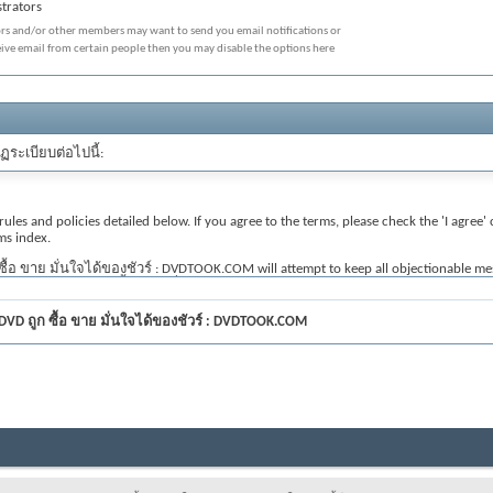
trators
ors and/or other members may want to send you email notifications or
eive email from certain people then you may disable the options here
ฏระเบียบต่อไปนี้:
 rules and policies detailed below. If you agree to the terms, please check the 'I agre
ms index.
้อ ขาย มั่นใจได้ของชัวร์ : DVDTOOK.COM will attempt to keep all objectionable messages
Blu-ray ถูก DVD ถูก ซื้อ ขาย มั่นใจได้ของชัวร์ : DVDTOOK.COM, nor vBulletin Solutions
 DVD ถูก ซื้อ ขาย มั่นใจได้ของชัวร์ : DVDTOOK.COM
sages that are obscene, vulgar, sexually-oriented, hateful, threatening, or otherwise v
TOOK.COM reserve the right to remove, edit, move or close any content item for any 