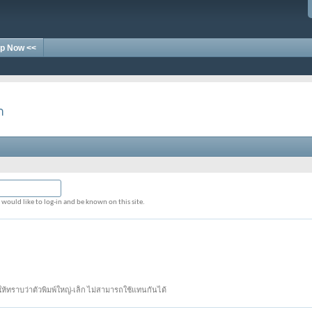
p Now <<
า
would like to log-in and be known on this site.
้ทราบว่าตัวพิมพ์ใหญ่-เล็ก ไม่สามารถใช้แทนกันได้