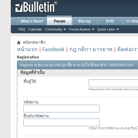
What's New?
Forum
Blu-ray
DVD
>> Sho
FAQ
Calendar
Community
Forum Actions
Quick Links
สมัครสมาชิก
หน้าแรก
|
Facebook
|
กฎ กติกา มารยาท
|
ติดต่อเร
Registration
Register at Blu-ray ถูก DVD ถูก ซื้อ ขาย มั่นใจได้ของชัวร์ : DVDTOOK.COM
ข้อมูลที่จำเป็น
ชื่อผู้ใช้:
Please enter the name by which you 
รหัสผ่าน:
ยืนยันรหัสผ่าน:
กรุณากรอกรหัสผ่าน และขอเรียนให