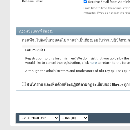
Receive Email...
Receive Email from Adminis
From time to time, the administrat
messages. If you do not want to rec
กฏระเบียบการใช้ฟอรั่ม
ก่อนที่จะไปยังขั้นตอนต่อไป ท่านจำเป็นต้องยอมรับว่าจะปฏิบัติตามก
Forum Rules
Registration to this forum is free! We do insist that you abide by the
would like to cancel the registration, click
here
to return to the foru
Although the administrators and moderators of Blu-ray ถูก DVD ถูก ซื
messages express the views of the author, and neither the owners of 
content of any message.
ฉันได้อ่าน และเห็นด้วยที่จะปฏิบัติตามกฏระเบียบของ Blu-ray ถูก
By agreeing to these rules, you warrant that you will not post any mes
The owners of Blu-ray ถูก DVD ถูก ซื้อ ขาย มั่นใจได้ของชัวร์ : DVD