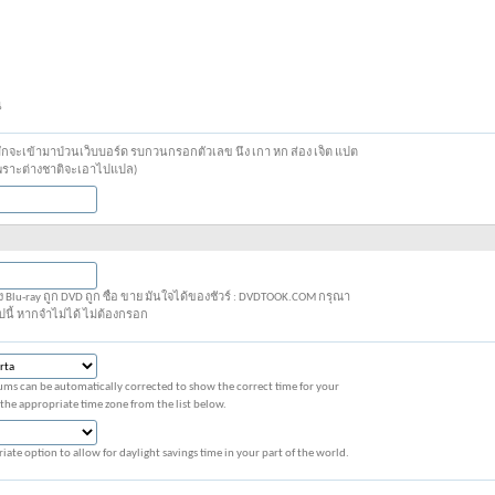
น
่มักจะเข้ามาป่วนเว็บบอร์ด รบกวนกรอกตัวเลข นึ่ง เกา หก ส่อง เจ็ต แปต
เพราะต่างชาติจะเอาไปแปล)
-ray ถูก DVD ถูก ซื้อ ขาย มั่นใจได้ของชัวร์ : DVDTOOK.COM กรุณา
ปนี้ หากจำไม่ได้ ไม่ต้องกรอก
ums can be automatically corrected to show the correct time for your
 the appropriate time zone from the list below.
iate option to allow for daylight savings time in your part of the world.