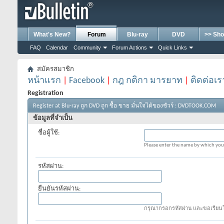
What's New?
Forum
Blu-ray
DVD
>> Sho
FAQ
Calendar
Community
Forum Actions
Quick Links
สมัครสมาชิก
หน้าแรก
|
Facebook
|
กฎ กติกา มารยาท
|
ติดต่อเร
Registration
Register at Blu-ray ถูก DVD ถูก ซื้อ ขาย มั่นใจได้ของชัวร์ : DVDTOOK.COM
ข้อมูลที่จำเป็น
ชื่อผู้ใช้:
Please enter the name by which you 
รหัสผ่าน:
ยืนยันรหัสผ่าน:
กรุณากรอกรหัสผ่าน และขอเรียนให