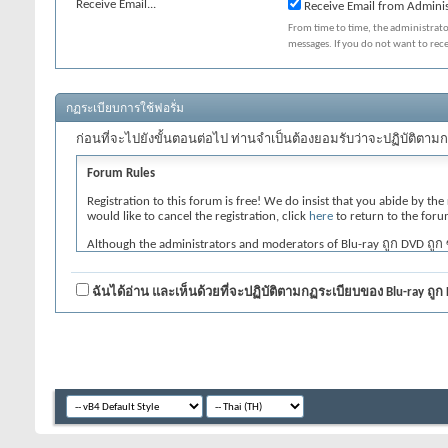
Receive Email...
Receive Email from Adminis
From time to time, the administrat
messages. If you do not want to rec
กฏระเบียบการใช้ฟอรั่ม
ก่อนที่จะไปยังขั้นตอนต่อไป ท่านจำเป็นต้องยอมรับว่าจะปฏิบัติตามก
Forum Rules
Registration to this forum is free! We do insist that you abide by the
would like to cancel the registration, click
here
to return to the foru
Although the administrators and moderators of Blu-ray ถูก DVD ถูก ซื
messages express the views of the author, and neither the owners of 
content of any message.
ฉันได้อ่าน และเห็นด้วยที่จะปฏิบัติตามกฏระเบียบของ Blu-ray ถูก
By agreeing to these rules, you warrant that you will not post any mes
The owners of Blu-ray ถูก DVD ถูก ซื้อ ขาย มั่นใจได้ของชัวร์ : DVD