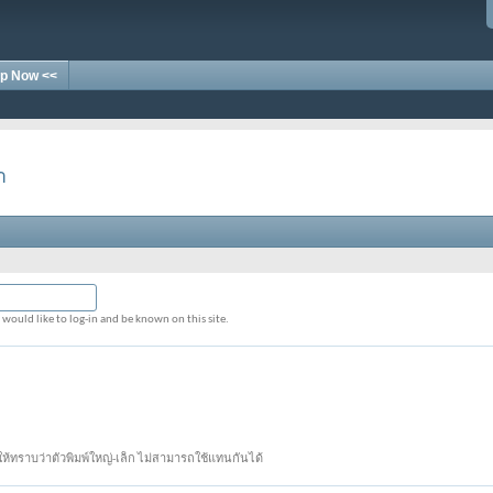
p Now <<
า
would like to log-in and be known on this site.
้ทราบว่าตัวพิมพ์ใหญ่-เล็ก ไม่สามารถใช้แทนกันได้