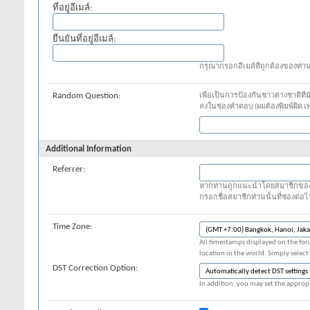
ที่อยู่อีเมล์:
ยืนยันที่อยู่อีเมล์:
กรุณากรอกอีเมล์ที่ถูกต้องของท่า
Random Question:
เพื่อเป็นการป้องกันชาวต่างชาติที
ลงในช่องคำตอบ (ผมต้องพิมพ์ผิด 
Additional Information
Referrer:
หากท่านถูกแนะนำโดยสมาชิกของ Blu
กรอกชื่อสมาชิกท่านนั้นที่ช่องต่อไ
Time Zone:
All timestamps displayed on the for
location in the world. Simply select
DST Correction Option:
In addition, you may set the appropr