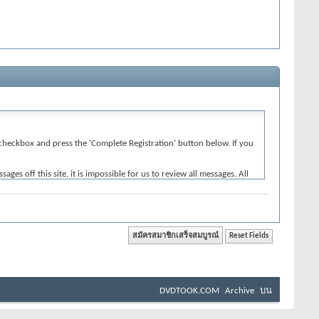
e' checkbox and press the 'Complete Registration' button below. If you
 off this site, it is impossible for us to review all messages. All
 Inc. (developers of vBulletin) will be held responsible for the
iolative of any laws.
reason.
DVDTOOK.COM
Archive
บน