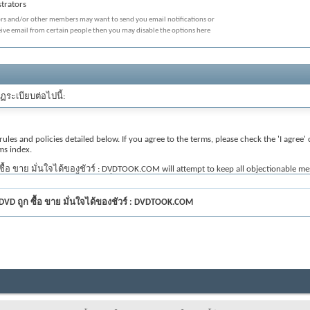
trators
ors and/or other members may want to send you email notifications or
eive email from certain people then you may disable the options here
ฏระเบียบต่อไปนี้:
 rules and policies detailed below. If you agree to the terms, please check the 'I agre
ms index.
้อ ขาย มั่นใจได้ของชัวร์ : DVDTOOK.COM will attempt to keep all objectionable messages
Blu-ray ถูก DVD ถูก ซื้อ ขาย มั่นใจได้ของชัวร์ : DVDTOOK.COM, nor vBulletin Solutions
 DVD ถูก ซื้อ ขาย มั่นใจได้ของชัวร์ : DVDTOOK.COM
sages that are obscene, vulgar, sexually-oriented, hateful, threatening, or otherwise v
TOOK.COM reserve the right to remove, edit, move or close any content item for any 