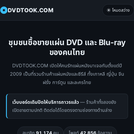
DVDTOOK.COM
☀️ โหมดสว่าง
ชุมชนซื้อขายแผ่น DVD และ Blu-ray
ของคนไทย
DVDTOOK.COM เปิดให้คนรักแผ่นหนังมาเจอกันตั้งแต่ปี
2009 เป็นที่รวมร้านค้าแผ่นหนังและซีรีส์ ทั้งเกาหลี ญี่ปุ่น จีน
ฝรั่ง การ์ตูน และละครไทย
เว็บบอร์ดเดิมปิดให้บริการถาวรแล้ว
— ร้านค้าทั้งสองยัง
เปิดขายตามปกติ ติดต่อได้โดยตรงตามช่องทางด้านล่าง
สมาชิก
91,174
คน
โพสต์
42,856
ข้อความ