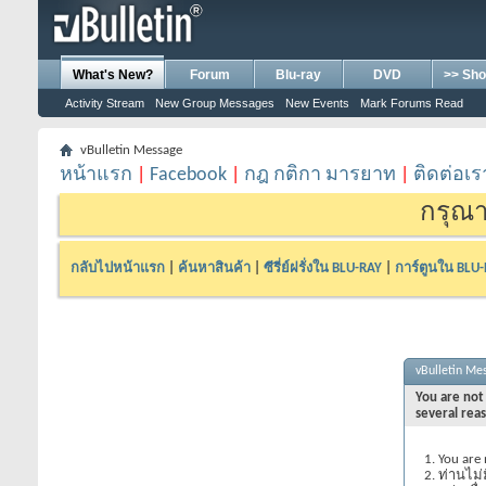
What's New?
Forum
Blu-ray
DVD
>> Sho
Activity Stream
New Group Messages
New Events
Mark Forums Read
vBulletin Message
หน้าแรก
|
Facebook
|
กฎ กติกา มารยาท
|
ติดต่อเร
กรุณา
กลับไปหน้าแรก
|
ค้นหาสินค้า
|
ซีรี่ย์ฝรั่งใน BLU-RAY
|
การ์ตูนใน BLU
vBulletin Me
You are not 
several rea
You are 
ท่านไม่