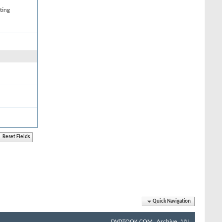
ting
Quick Navigation
DVDTOOK.COM
Archive
บน