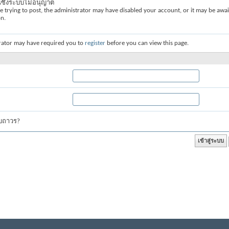
่นซึ่งระบบไม่อนุญาต
re trying to post, the administrator may have disabled your account, or it may be awai
on.
rator may have required you to
register
before you can view this page.
บบถาวร?