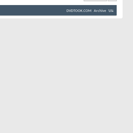
DVDTOOK.COM
Archive
บน