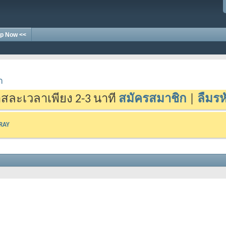
p Now <<
า
สละเวลาเพียง 2-3 นาที
สมัครสมาชิก
|
ลืมรห
-RAY