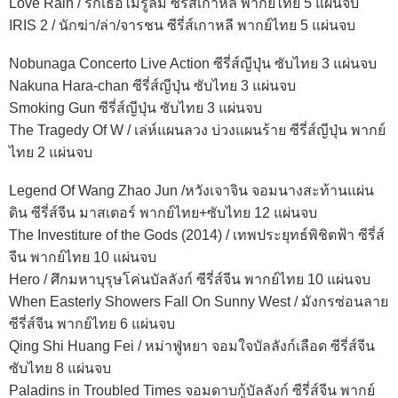
Love Rain / รักเธอไม่รู้ลืม ซีรี่ส์เกาหลี พากย์ไทย 5 แผ่นจบ
IRIS 2 / นักฆ่า/ล่า/จารชน ซีรี่ส์เกาหลี พากย์ไทย 5 แผ่นจบ
Nobunaga Concerto Live Action ซีรี่ส์ญีปุ่น ซับไทย 3 แผ่นจบ
Nakuna Hara-chan ซีรี่ส์ญีปุ่น ซับไทย 3 แผ่นจบ
Smoking Gun ซีรี่ส์ญีปุ่น ซับไทย 3 แผ่นจบ
The Tragedy Of W / เล่ห์แผนลวง บ่วงแผนร้าย ซีรี่ส์ญีปุ่น พากย์
ไทย 2 แผ่นจบ
Legend Of Wang Zhao Jun /หวังเจาจิน จอมนางสะท้านแผ่น
ดิน ซีรี่ส์จีน มาสเตอร์ พากย์ไทย+ซับไทย 12 แผ่นจบ
The Investiture of the Gods (2014) / เทพประยุทธ์พิชิตฟ้า ซีรี่ส์
จีน พากย์ไทย 10 แผ่นจบ
Hero / ศึกมหาบุรุษโค่นบัลลังก์ ซีรี่ส์จีน พากย์ไทย 10 แผ่นจบ
When Easterly Showers Fall On Sunny West / มังกรซ่อนลาย
ซีรี่ส์จีน พากย์ไทย 6 แผ่นจบ
Qing Shi Huang Fei / หม่าฟู่หยา จอมใจบัลลังก์เลือด ซีรี่ส์จีน
ซับไทย 8 แผ่นจบ
Paladins in Troubled Times จอมดาบกู้บัลลังก์ ซีรี่ส์จีน พากย์