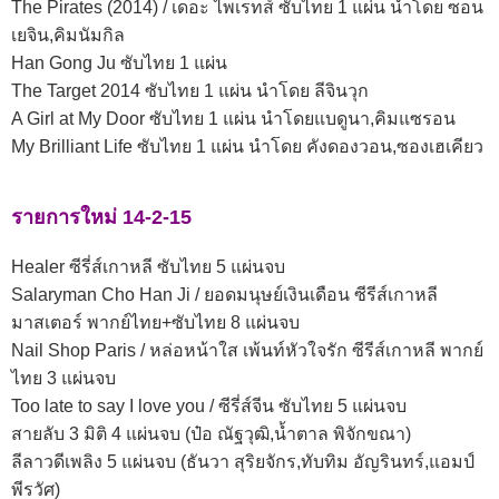
The Pirates (2014) / เดอะ ไพเรทส์ ซับไทย 1 แผ่น นำโดย ซอน
เยจิน,คิมนัมกิล
Han Gong Ju ซับไทย 1 แผ่น
The Target 2014 ซับไทย 1 แผ่น นำโดย ลีจินวุก
A Girl at My Door ซับไทย 1 แผ่น นำโดยแบดูนา,คิมแซรอน
My Brilliant Life ซับไทย 1 แผ่น นำโดย คังดองวอน,ซองเฮเคียว
รายการใหม่ 14-2-15
Healer ซีรี่ส์เกาหลี ซับไทย 5 แผ่นจบ
Salaryman Cho Han Ji / ยอดมนุษย์เงินเดือน ซีรีส์เกาหลี
มาสเตอร์ พากย์ไทย+ซับไทย 8 แผ่นจบ
Nail Shop Paris / หล่อหน้าใส เพ้นท์หัวใจรัก ซีรีส์เกาหลี พากย์
ไทย 3 แผ่นจบ
Too late to say I love you / ซีรี่ส์จีน ซับไทย 5 แผ่นจบ
สายลับ 3 มิติ 4 แผ่นจบ (ป๋อ ณัฐวุฒิ,น้ำตาล พิจักขณา)
ลีลาวดีเพลิง 5 แผ่นจบ (ธันวา สุริยจักร,ทับทิม อัญรินทร์,แอมป์
พีรวัศ)