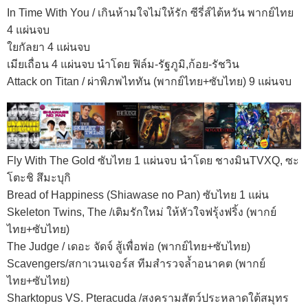
In Time With You / เกินห้ามใจไม่ให้รัก ซีรี่ส์ไต้หวัน พากย์ไทย
4 แผ่นจบ
ใยกัลยา 4 แผ่นจบ
เมียเถื่อน 4 แผ่นจบ นำโดย ฟิล์ม-รัฐภูมิ,ก้อย-รัชวิน
Attack on Titan / ผ่าพิภพไททัน (พากย์ไทย+ซับไทย) 9 แผ่นจบ
Fly With The Gold ซับไทย 1 แผ่นจบ นำโดย ชางมินTVXQ, ซะ
โตะชิ สึมะบุกิ
Bread of Happiness (Shiawase no Pan) ซับไทย 1 แผ่น
Skeleton Twins, The /เติมรักใหม่ ให้หัวใจฟรุ้งฟริ้ง (พากย์
ไทย+ซับไทย)
The Judge / เดอะ จัดจ์ สู้เพื่อพ่อ (พากย์ไทย+ซับไทย)
Scavengers/สกาเวนเจอร์ส ทีมสำรวจล้ำอนาคต (พากย์
ไทย+ซับไทย)
Sharktopus VS. Pteracuda /สงครามสัตว์ประหลาดใต้สมุทร