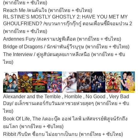
(พากย์ไทย + ซับไทย)
Reach Me /คนค้นใจ (พากย์ไทย + ซับไทย)
RL STINE'S MOSTLY GHOSTLY 2: HAVE YOU MET MY
GHOULFRIEND? /ขบวนการกุ๊กกุ๊กกู๋ ตอนเพื่อนซี้ผีจอมป่วน 2
(พากย์ไทย + ซับไทย)
Ardennes Fury /สงครามปฐพีเดือด (พากย์ไทย + ซับไทย)
Bridge of Dragons / นักฆ่าพันธุ์วีรบุรุษ (พากย์ไทย + ซับไทย)
The Interview / คู่หูสัปดนตุลยเกาหลีเหนือ (พากย์ไทย + ซับ
ไทย)
Alexander and the Terrible , Horrible , No Good , Very Bad
Day/ อเล็กซานเดอร์กับวันมหาซวยห่วยสุดๆ (พากย์ไทย + ซับ
ไทย)
Book Of Life, The /เดอะบุ๊ค ออฟ ไลฟ์ มหัศจรรย์พิสูจน์รักถึง
ยมโลก (พากย์ไทย + ซับไทย)
Ribbit /ริบบิท ชื่อกบ ไม่อยากเป็นกบ (พากย์ไทย + ซับไทย)