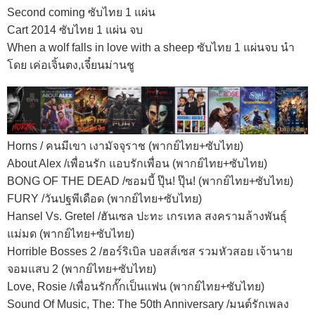
Second coming ซับไทย 1 แผ่น
Cart 2014 ซับไทย 1 แผ่น จบ
When a wolf falls in love with a sheep ซับไทย 1 แผ่นจบ นำ
โดย เค่อเจิ้นตง,เจี๋ยนม่านชู
Horns / คนมีเขา เงามัจจุราช (พากย์ไทย+ซับไทย)
About Alex /เพื่อนรัก แอบรักเพื่อน (พากย์ไทย+ซับไทย)
BONG OF THE DEAD /ซอมบี้ ปุ๊น! ปุ๊น! (พากย์ไทย+ซับไทย)
FURY /วันปฐพีเดือด (พากย์ไทย+ซับไทย)
Hansel Vs. Gretel /ฮันเซล ปะทะ เกรเทล สงครามล้างพันธุ์
แม่มด (พากย์ไทย+ซับไทย)
Horrible Bosses 2 /ฮอร์ริเบิล บอสส์เซส รวมหัวสอย เจ้านาย
จอมแสบ 2 (พากย์ไทย+ซับไทย)
Love, Rosie /เพื่อนรักกั๊กเป็นแฟน (พากย์ไทย+ซับไทย)
Sound Of Music, The: The 50th Anniversary /มนต์รักเพลง