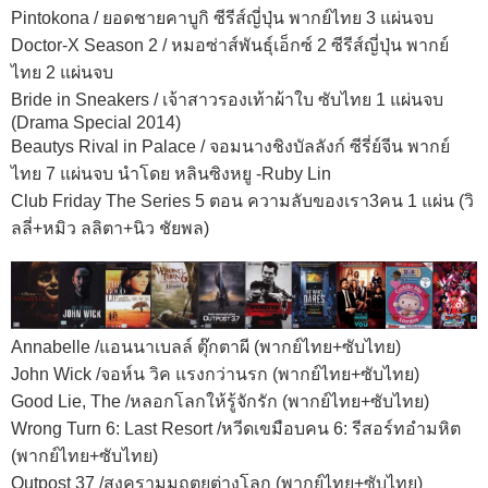
Pintokona / ยอดชายคาบูกิ ซีรีส์ญี่ปุ่น พากย์ไทย 3 แผ่นจบ
Doctor-X Season 2 / หมอซ่าส์พันธุ์เอ็กซ์ 2 ซีรีส์ญี่ปุ่น พากย์
ไทย 2 แผ่นจบ
Bride in Sneakers / เจ้าสาวรองเท้าผ้าใบ ซับไทย 1 แผ่นจบ
(Drama Special 2014)
Beautys Rival in Palace / จอมนางชิงบัลลังก์ ซีรี่ย์จีน พากย์
ไทย 7 แผ่นจบ นำโดย หลินซิงหยู -Ruby Lin
Club Friday The Series 5 ตอน ความลับของเรา3คน 1 แผ่น (วิ
ลลี่+หมิว ลลิตา+นิว ชัยพล)
Annabelle /แอนนาเบลล์ ตุ๊กตาผี (พากย์ไทย+ซับไทย)
John Wick /จอห์น วิค แรงกว่านรก (พากย์ไทย+ซับไทย)
Good Lie, The /หลอกโลกให้รู้จักรัก (พากย์ไทย+ซับไทย)
Wrong Turn 6: Last Resort /หวีดเขมือบคน 6: รีสอร์ทอำมหิต
(พากย์ไทย+ซับไทย)
Outpost 37 /สงครามมฤตยูต่างโลก (พากย์ไทย+ซับไทย)