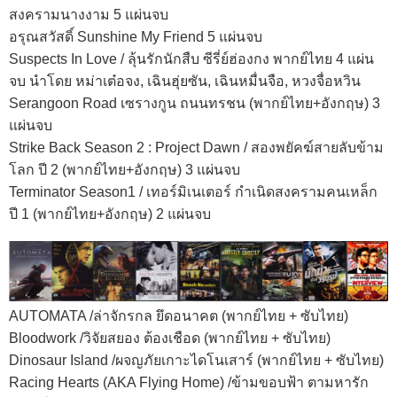
สงครามนางงาม 5 แผ่นจบ
อรุณสวัสดิ์ Sunshine My Friend 5 แผ่นจบ
Suspects In Love / ลุ้นรักนักสืบ ซีรี่ย์ฮ่องกง พากย์ไทย 4 แผ่น
จบ นำโดย หม่าเต๋อจง, เฉินฮุ่ยซัน, เฉินหมื่นจือ, หวงจื่อหวิน
Serangoon Road เซรางกูน ถนนทรชน (พากย์ไทย+อังกฤษ) 3
แผ่นจบ
Strike Back Season 2 : Project Dawn / สองพยัคฆ์สายลับข้าม
โลก ปี 2 (พากย์ไทย+อังกฤษ) 3 แผ่นจบ
Terminator Season1 / เทอร์มิเนเตอร์ กำเนิดสงครามคนเหล็ก
ปี 1 (พากย์ไทย+อังกฤษ) 2 แผ่นจบ
AUTOMATA /ล่าจักรกล ยึดอนาคต (พากย์ไทย + ซับไทย)
Bloodwork /วิจัยสยอง ต้องเชือด (พากย์ไทย + ซับไทย)
Dinosaur Island /ผจญภัยเกาะไดโนเสาร์ (พากย์ไทย + ซับไทย)
Racing Hearts (AKA Flying Home) /ข้ามขอบฟ้า ตามหารัก