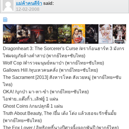
แม่ค้าคนดีจ้า
said:
12-02-2008
Dragonheart 3: The Sorcerer's Curse /ดราก้อนฮาร์ท 3 มังกร
ไฟผจญภัยล้างคำสาป (พากย์ไทย+ซับไทย)
Wolf Cop /ตำรวจมนุษย์หมาป่า (พากย์ไทย+ซับไทย)
Gallows Hill /หุบเหวคนคลั่ง (พากย์ไทย+ซับไทย)
The Sacrament [2013] สังหารโหด สังเวยหมู่ (พากย์ไทย+ซับ
ไทย)
OKA! /บุกป่า มา-หา-ขำ (พากย์ไทย+ซับไทย)
ไอฟาย..แต๊งกิ้ว..เลิฟยู้ 1 แผ่น
Ghost Coins /เกมปลุกผี 1 แผ่น
Truth About Beauty, The /อึ๋ม เด้ง โด่ง แล้วเธอจะรักชั้นมั้ย
(พากย์ไทย+ซับไทย)
The Fox Lover / อิทธิฤทธิ์นางปีศาจจิ้งจอกพันปี (พากย์ไทย)