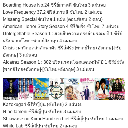
Boarding House No.24 ซีรี่ย์เกาหลี ซับไทย 3 แผ่นจบ
Love Frequency 37.2 ซีรี่ส์เกาหลี ซับไทย 2 แผ่นจบ
Misaeng Special ซับไทย 1 แผ่น (ตอนพิเศษ 2 ตอน)
American Horror Story Season 4 ซีรี่ย์ฝรั่ง ซับไทย 7 แผ่นจบ
Unforgettable Season 1 : สวยสืบความทรงจำมรณะ ปี 1 ซีรี่ย์
ฝรั่ง พากย์ไทย+พากย์อังกฤษ 4 แผ่่นจบ
Crisis : ผ่าวิกฤตล่าลักพาตัว ซีรี่ส์ฝรั่ง [พากย์ไทย+อังกฤษ]-[ซับ
อังกฤษ] 3 แผ่นจบ
Alcatraz Season 1 : 302 ปริศนาคนโฉดแดนทมิฬ ปี 1 ซีรีย์ฝรั่ง
[พากย์ไทย+อังกฤษ]-[ซับไทย+อังกฤษ] 3 แผ่นจบ
Kazokugari ซีรีส์ญี่ปุ่น (ซับไทย) 2 แผ่นจบ
N no tameni ซีรีส์ญี่ปุ่น ซับไทย 3 แผ่นจบ
Shiawase no Kiiroi Handkerchief ซีรีส์ญี่ปุ่น ซับไทย 1 แผ่นจบ
White Lab ซีรี่ส์ญีปุ่น ซับไทย 2 แผ่นจบ