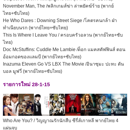
November Man, The /พลิกเกมส์ฆ่า ล่าพยัคฆ์ร้าย (พากย์
ไทย+ซับไทย)
He Who Dares : Downing Street Siege /โคตรคนกล้า ฝ่า
ทำเนียบนรก (พากย์ไทย+ซับไทย)
This Is Where I Leave You / ครอบครัวอลวน (พากย์ไทย+ซับ
ไทย)
Doc McStuffins: Cuddle Me Lambie /ด็อก แมคสตัฟฟินส์ ตอน
อ้อมกอดของแลมบี (พากย์ไทย+ซับไทย)
Inazuma Eleven Go VS LBX The Movie /อินาซุมะ ปะทะ ดัน
บอล มูฟวี่ (พากย์ไทย+ซับไทย)
รายการใหม่ 28-1-15
Who Are You? / วิญญาณรักนักสืบ ซีรี่ส์เกาหลี พากย์ไทย 4
แผ่นจบ