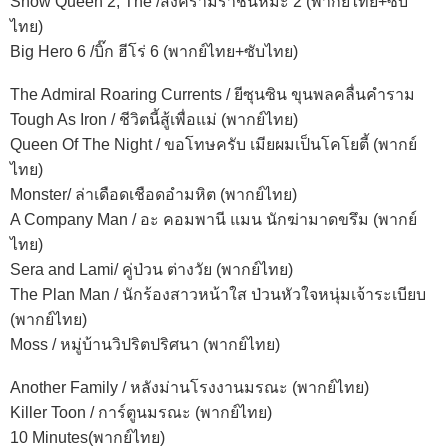
Snow Queen 2, The /สงครามราชินีหิมะ 2 (พากย์ไทย+ซับ
ไทย)
Big Hero 6 /บิ๊ก ฮีโร่ 6 (พากย์ไทย+ซับไทย)
The Admiral Roaring Currents / ยีซุนซิน ขุนพลคลื่นคำราม
Tough As Iron / ชีวิตนี้สู้เพื่อแม่ (พากย์ไทย)
Queen Of The Night / ขอโทษครับ เมียผมเป็นโคโยตี้ (พากย์
ไทย)
Monster/ ล่าเดือดเชือดอำมหิต (พากย์ไทย)
A Company Man / อะ คอมพานี แมน นักฆ่ามาดขรึม (พากย์
ไทย)
Sera and Lami/ คู่ป่วน ต่างวัย (พากย์ไทย)
The Plan Man / นักร้องสาวหน้าใส ป่วนหัวใจหนุ่มเจ้าระเบียบ
(พากย์ไทย)
Moss / หมู่บ้านวิปริตปริศนา (พากย์ไทย)
Another Family / หลังม่านโรงงานมรณะ (พากย์ไทย)
Killer Toon / การ์ตูนมรณะ (พากย์ไทย)
10 Minutes(พากย์ไทย)