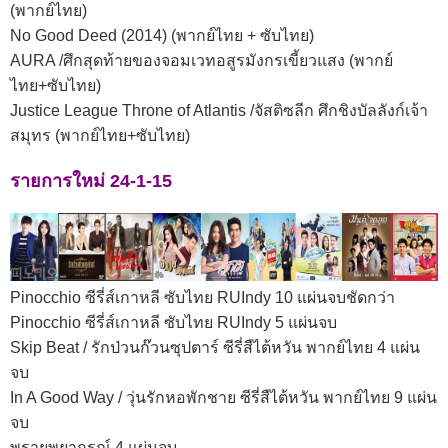
(พากย์ไทย)
No Good Deed (2014) (พากย์ไทย + ซับไทย)
AURA /ศึกสุดท้ายของจอมเวทอสูรมังกรเขี้ยวแสง (พากย์
ไทย+ซับไทย)
Justice League Throne of Atlantis /จัสติซลีก ศึกชิงบัลลังก์เจ้า
สมุทร (พากย์ไทย+ซับไทย)
รายการใหม่ 24-1-15
Pinocchio ซีรี่ส์เกาหลี ซับไทย RUIndy 10 แผ่นจบชัดกว่า
Pinocchio ซีรี่ส์เกาหลี ซับไทย RUIndy 5 แผ่นจบ
Skip Beat / รักป่วนก๊วนซุปตาร์ ซีรี่สืไต้หวัน พากย์ไทย 4 แผ่น
จบ
In A Good Way / วุ่นรักหอพักชาย ซีรี่สืไต้หวัน พากย์ไทย 9 แผ่น
จบ
พรายพยากรณ์ 4 แผ่นจบ