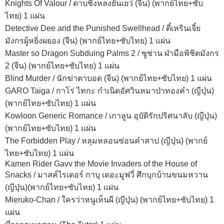
Knights Of Valour / ดาบชิงหลงยั้นเยว่ (จีน) (พากย์ไทย+ซับ
ไทย) 1 แผ่น
Detective Dee and the Punished Swellhead / ตี๋เหรินเจี๋ย
มังกรผู้หยิ่งผยอง (จีน) (พากย์ไทย+ซับไทย) 1 แผ่น
Master so Dragon Subduing Palms 2 / ซูช่าน ฝ่ามือพิชิตมังกร
2 (จีน) (พากย์ไทย+ซับไทย) 1 แผ่น
Blind Murder / นักฆ่าตาบอด (จีน) (พากย์ไทย+ซับไทย) 1 แผ่น
GARO Taiga / กาโร่ ไทกะ กำเนิดอัศวินหมาป่าทองคำ (ญีปุ่น)
(พากย์ไทย+ซับไทย) 1 แผ่น
Kowloon Generic Romance / เกาลูน อุบัติรักปริศนาลับ (ญีปุ่น)
(พากย์ไทย+ซับไทย) 1 แผ่น
The Forbidden Play / หลุมหลอนซ่อนคำสาป (ญีปุ่น) (พากย์
ไทย+ซับไทย) 1 แผ่น
Kamen Rider Gavv the Movie Invaders of the House of
Snacks / มาสค์ไรเดอร์ กาบุ เดอะมูฟวี่ ศึกบุกบ้านขนมหวาน
(ญีปุ่น)(พากย์ไทย+ซับไทย) 1 แผ่น
Mieruko-Chan / ใครว่าหนูเห็นผี (ญีปุ่น) (พากย์ไทย+ซับไทย) 1
แผ่น