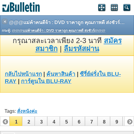
@@@แม่ค้าคนดีจ้า : DVD ราคาถูก คุณภาพดี ส่งชัวร์@@@
กระทู้:
@@@แม่ค้าคนดีจ้า : DVD ราคาถูก คุณภาพดี ส่งชัวร์@@@
กรุณาสละเวลาเพียง 2-3 นาที
สมัคร
สมาชิก
|
ลืมรหัสผ่าน
กลับไปหน้าแรก
|
ค้นหาสินค้า
|
ซีรี่ย์ฝรั่งใน BLU-
RAY
|
การ์ตูนใน BLU-RAY
Tags:
สั่งหนังค่ะ
1
2
3
4
5
6
7
8
9
10
11
12
13
14
15
16
17