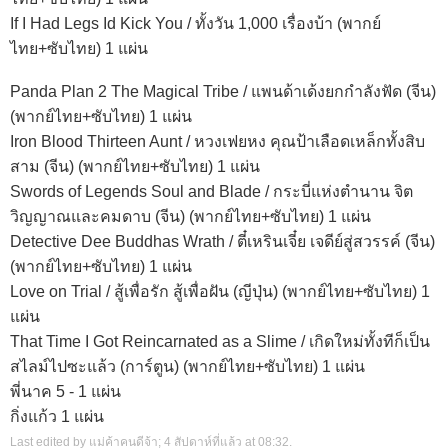
If I Had Legs Id Kick You / ทั้งวัน 1,000 เรื่องบ้า (พากย์
ไทย+ซับไทย) 1 แผ่น
Panda Plan 2 The Magical Tribe / แพนด้าเด้งยกกำลังฟัด (จีน)
(พากย์ไทย+ซับไทย) 1 แผ่น
Iron Blood Thirteen Aunt / หวงเฟยหง คุณป้าเลือดเหล็กทั้งสิบ
สาม (จีน) (พากย์ไทย+ซับไทย) 1 แผ่น
Swords of Legends Soul and Blade / กระบี่แห่งตำนาน จิต
วิญญาณและคมดาบ (จีน) (พากย์ไทย+ซับไทย) 1 แผ่น
Detective Dee Buddhas Wrath / ตี๋เหรินเจี๋ย เจดีย์สู่สวรรค์ (จีน)
(พากย์ไทย+ซับไทย) 1 แผ่น
Love on Trial / สู้เพื่อรัก สู้เพื่อฝัน (ญีปุ่น) (พากย์ไทย+ซับไทย) 1
แผ่น
That Time I Got Reincarnated as a Slime / เกิดใหม่ทั้งทีก็เป็น
สไลม์ไปซะแล้ว (การ์ตูน) (พากย์ไทย+ซับไทย) 1 แผ่น
พี่นาค 5 - 1 แผ่น
กิ่งแก้ว 1 แผ่น
Last edited by แม่ค้าคนดีจ้า; 4 สัปดาห์ที่แล้ว at
08:32
.