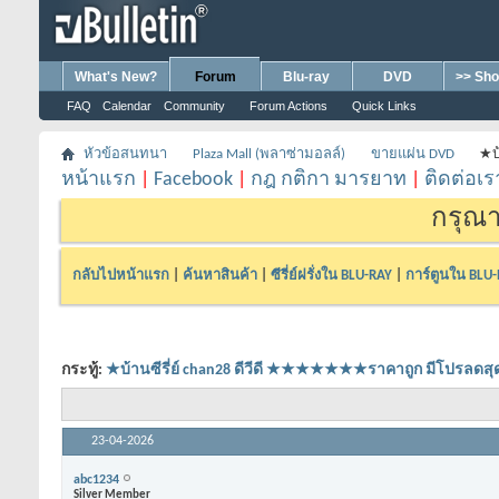
What's New?
Forum
Blu-ray
DVD
>> Sho
FAQ
Calendar
Community
Forum Actions
Quick Links
หัวข้อสนทนา
Plaza Mall (พลาซ่ามอลล์)
ขายแผ่น DVD
★บ
หน้าแรก
|
Facebook
|
กฎ กติกา มารยาท
|
ติดต่อเร
กรุณา
กลับไปหน้าแรก
|
ค้นหาสินค้า
|
ซีรี่ย์ฝรั่งใน BLU-RAY
|
การ์ตูนใน BLU
กระทู้:
★บ้านซีรี่ย์ chan28 ดีวีดี ★★★★★★★ราคาถูก มีโปร
23-04-2026
abc1234
Silver Member