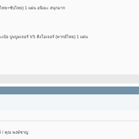
์ไทย+ซับไทย) 1 แผ่น อนิเมะ สนุกมาก
้อ บูนบูมเจอร์ VS คิงโอเจอร์ (พากย์ไทย) 1 แผ่น
ษ์ / คุณ พงษ์ชาญ