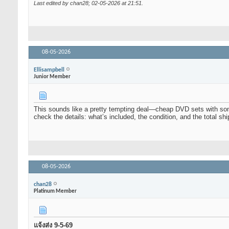
Last edited by chan28; 02-05-2026 at
21:51
.
08-05-2026
Ellisampbell
Junior Member
This sounds like a pretty tempting deal—cheap DVD sets with some 
check the details: what’s included, the condition, and the total shipp
08-05-2026
chan28
Platinum Member
แจ้งส่ง 9-5-69