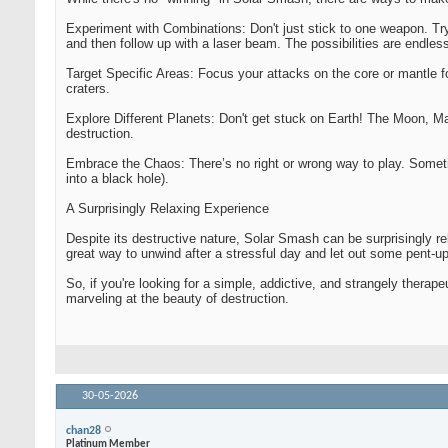
Experiment with Combinations: Don't just stick to one weapon. Tr
and then follow up with a laser beam. The possibilities are endles
Target Specific Areas: Focus your attacks on the core or mantle fo
craters.
Explore Different Planets: Don't get stuck on Earth! The Moon, Mar
destruction.
Embrace the Chaos: There’s no right or wrong way to play. Some
into a black hole).
A Surprisingly Relaxing Experience
Despite its destructive nature, Solar Smash can be surprisingly r
great way to unwind after a stressful day and let out some pent-up
So, if you're looking for a simple, addictive, and strangely thera
marveling at the beauty of destruction.
30-05-2026
chan28
Platinum Member