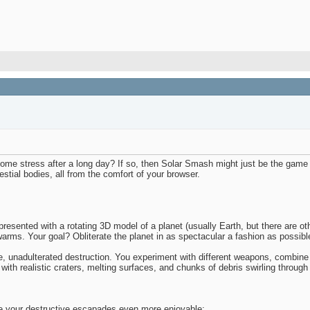
me stress after a long day? If so, then Solar Smash might just be the game f
stial bodies, all from the comfort of your browser.
presented with a rotating 3D model of a planet (usually Earth, but there are oth
arms. Your goal? Obliterate the planet in as spectacular a fashion as possibl
re, unadulterated destruction. You experiment with different weapons, combi
with realistic craters, melting surfaces, and chunks of debris swirling through
ke your destructive escapades even more enjoyable: