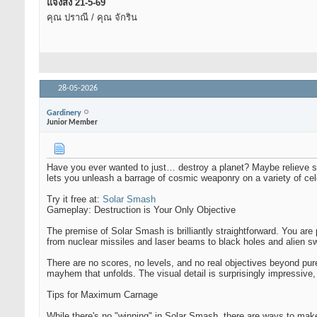
แจ้งส่ง 21-5-69
คุณ ปราณี / คุณ จักริน
28-05-2026
Gardinery
Junior Member
Have you ever wanted to just… destroy a planet? Maybe relieve so
lets you unleash a barrage of cosmic weaponry on a variety of cele
Try it free at:
Solar Smash
Gameplay: Destruction is Your Only Objective
The premise of Solar Smash is brilliantly straightforward. You are 
from nuclear missiles and laser beams to black holes and alien sw
There are no scores, no levels, and no real objectives beyond pu
mayhem that unfolds. The visual detail is surprisingly impressive, 
Tips for Maximum Carnage
While there's no "winning" in Solar Smash, there are ways to ma