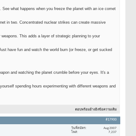
le. See what happens when you freeze the planet with an ice comet
lanet in two. Concentrated nuclear strikes can create massive
r weapons. This adds a layer of strategic planning to your
t have fun and watch the world burn (or freeze, or get sucked
eapon and watching the planet crumble before your eyes. It's a
nd yourself spending hours experimenting with different weapons and
ตอบพร้อมอ้างอิงข้อความเดิม
#17900
วันที่สมัคร
Aug 2007
โพส
7,237