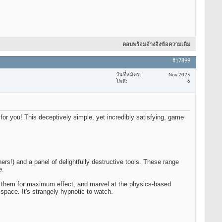
ตอบพร้อมอ้างอิงข้อความเดิม
#17899
วันที่สมัคร
Nov 2025
โพส
6
or you! This deceptively simple, yet incredibly satisfying, game
ers!) and a panel of delightfully destructive tools. These range
e.
ne them for maximum effect, and marvel at the physics-based
 space. It's strangely hypnotic to watch.