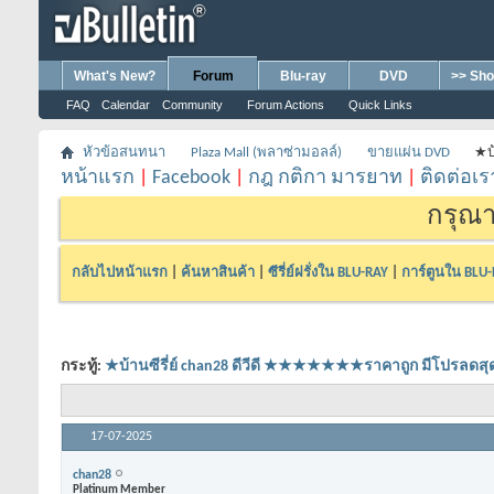
What's New?
Forum
Blu-ray
DVD
>> Sho
FAQ
Calendar
Community
Forum Actions
Quick Links
หัวข้อสนทนา
Plaza Mall (พลาซ่ามอลล์)
ขายแผ่น DVD
★บ
หน้าแรก
|
Facebook
|
กฎ กติกา มารยาท
|
ติดต่อเร
กรุณา
กลับไปหน้าแรก
|
ค้นหาสินค้า
|
ซีรี่ย์ฝรั่งใน BLU-RAY
|
การ์ตูนใน BLU
กระทู้:
★บ้านซีรี่ย์ chan28 ดีวีดี ★★★★★★★ราคาถูก มีโปร
17-07-2025
chan28
Platinum Member