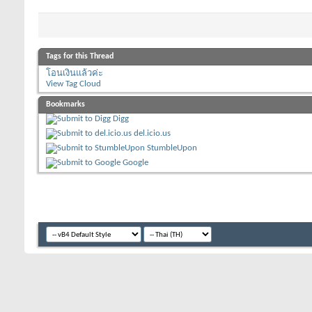
Tags for this Thread
โอนเงินแล้วค่ะ
View Tag Cloud
Bookmarks
Digg
del.icio.us
StumbleUpon
Google