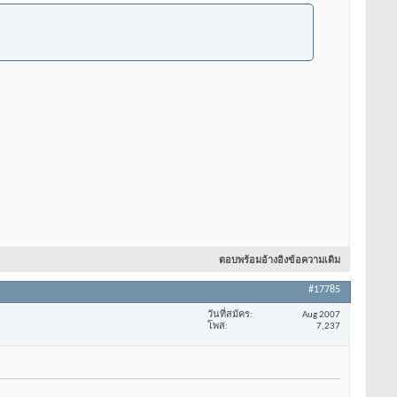
ตอบพร้อมอ้างอิงข้อความเดิม
#17785
วันที่สมัคร
Aug 2007
โพส
7,237