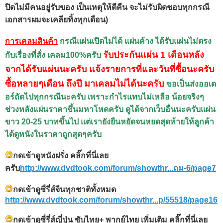
ปิดไม่มีคนอยู่รับของ เป็นเหตุให้ตีคืน จะไม่รับผิดชอบทุกกรณี
เอกสารผมจะเคลียทิ้งทุกเดือน)
การเคลมสินค้า
กรณีแผ่นเปิดไม่ได้ แผ่นค้าง ได้รับแผ่นไม่ตรง
รับประกันแผ่น 1 เดือนหลัง
กับเรื่องที่สั่ง เคลม100%ครับ
จากได้รับแผ่นนะครับ แจ้งรายการที่และวันที่ซื้อนะครับ
ซื้อหลายๆเดือน ถึงปี มาเคลมไม่ได้นะครับ
ขอเป็นส่งออเด
อร์ถัดไปทุกกรณีนะครับ เพราะกำไรแทบไม่เหลือ น้อยจริงๆ
ช่วงหลังแผ่นราคาขึ้นมหาโหดครับ ดูได้จากเว็บอื่นนะครับแผ่น
ขาว 20-25 บาทขึ้นไป แต่เรายังยืนหยัดจนหยดสุดท้ายให้ลูกค้า
ได้ดูหนังในราคาถูกสุดๆครับ
กดเข้าดูหนังฝรั่ง คลิ๊กที่นี่เลย
ครับ
http://www.dvdtook.com/forum/showthr...ถม-6/page7
กดเข้าดูซี่รี่ส์จีนทุกชาติทั้งหมด
http://www.dvdtook.com/forum/showthr...p/55518/page16
กดเข้าดูซี่รี่ส์ญี่ปุ่น ซับไทย+ พากย์ไทย เพิ่มเติม คลิ๊กที่นี่เลย