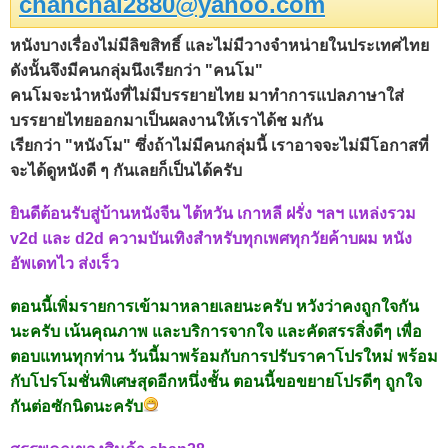
chanchai2880@yahoo.com
หนังบางเรื่องไม่มีลิขสิทธิ์ และไม่มีวางจำหน่ายในประเทศไทย
ดังนั้นจึงมีคนกลุ่มนึงเรียกว่า "คนโม"
คนโมจะนำหนังที่ไม่มีบรรยายไทย มาทำการแปลภาษาใส่
บรรยายไทยออกมาเป็นผลงานให้เราได้ช มกัน
เรียกว่า "หนังโม" ซึ่งถ้าไม่มีคนกลุ่มนี้ เราอาจจะไม่มีโอกาสที่
จะได้ดูหนังดี ๆ กันเลยก็เป็นได้ครับ
ยินดีต้อนรับสู่บ้านหนังจีน ไต้หวัน เกาหลี ฝรั่ง ฯลฯ แหล่งรวม
v2d และ d2d ความบันเทิงสำหรับทุกเพศทุกวัยค้าบผม หนัง
อัพเดทไว ส่งเร็ว
ตอนนี้เพิ่มรายการเข้ามาหลายเลยนะครับ หวังว่าคงถูกใจกัน
นะครับ เน้นคุณภาพ และบริการจากใจ และคัดสรรสิ่งดีๆ เพื่อ
ตอบแทนทุกท่าน วันนี้มาพร้อมกับการปรับราคาโปรใหม่ พร้อม
กับโปรโมชั่นพิเศษสุดอีกหนึ่งชั้น ตอนนี้ขอขยายโปรดีๆ ถูกใจ
กันต่อซักนิดนะครับ