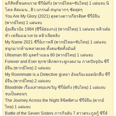
อภิสิทธิ์ชนคนรวย ซีรีย์ฝรั่ง (พากย์ไทย+ซับไทย) 1 แผ่นจบ นิ
โคล คิดแมน , ฮิว แกรนด์ สนุกมากๆ ชัดสุดๆ
You Are My Glory (2021) ดุจดวงดาวเกียรติยศ ซีรี่ย์จีน
(พากย์ไทย) 1 แผ่นจบ
อุ้ยเสี่ยวป้อ 1984 (ซีรี่ย์ฮ่องกง) (พากย์ไทย) 1 แผ่นจบ หลิวเต๋อ
หัว เหลียงเฉาเหว่ย หลิวเจียหลิง
My Name 2021 ซีรี่ย์เกาหลี (พากย์ไทย+ซับไทย) 1 แผ่นจบ
สนุกมากห้ามพลาดเลย ทั้งคมชัดทั้งมันส์
Ultraman 80 อุลตร้าแมน 80 (พากย์ไทย) 1 แผ่นจบ
Forever and Ever ทุกชาติภพกระดูกงดงาม ภาคปัจจุบัน ซีรี่
ย์จีน (พากย์ไทย) 2 แผ่นจบ
My Roommate is a Detective ลู่เหยา อัจฉริยะยอดนักสืบ ซีรี่
ย์จีน (พากย์ไทย) 2 แผ่นจบ
Bloodride เรื่องเล่าสยองขวัญ ซีรี่ย์ฝรั่ง (ซับไทย) 1 แผ่นจบ
จบเป็นตอนๆ
The Journey Across the Night ลิขิตพิศวง ซีรี่ย์จีน (พากย์
ไทย) 1 แผ่นจบ
Battle of the Seven Sisters ภารกิจลับ 7 สาวตระกูลกู้ ซีรี่ส์