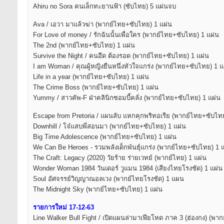
Ahiru no Sora คนเล็กทะยานฟ้า (ซับไทย) 5 แผ่นจบ
Ava / เอวา มาแล้วฆ่า (พากย์ไทย+ซับไทย) 1 แผ่น
For Love of money / รักฉันนั้นเพื่อใคร (พากย์ไทย+ซับไทย) 1 แผ่น
The 2nd (พากย์ไทย+ซับไทย) 1 แผ่น
Survive the Night / คนอึด ต้องรอด (พากย์ไทย+ซับไทย) 1 แผ่น
I am Woman / คุณผู้หญิงยืนหนึ่งหัวใจแกร่ง (พากย์ไทย+ซับไทย) 1 แ
Life in a year (พากย์ไทย+ซับไทย) 1 แผ่น
The Crime Boss (พากย์ไทย+ซับไทย) 1 แผ่น
Yummy / สาวคัพ-F ฝ่าคลินิกซอมบี้คลั่ง (พากย์ไทย+ซับไทย) 1 แผ่น
Escape from Pretoria / แผนลับ แหกคุกพริทอเรีย (พากย์ไทย+ซับไทย
Downhill / โจ๋แสบพี่สอนมา (พากย์ไทย+ซับไทย) 1 แผ่น
Big Time Adolescence (พากย์ไทย+ซับไทย) 1 แผ่น
We Can Be Heroes - รวมพลังเด็กพันธุ์แกร่ง (พากย์ไทย+ซับไทย) 1 
The Craft: Legacy (2020) วัยร้าย ร่ายเวทย์ (พากย์ไทย) 1 แผ่น
Wonder Woman 1984 วันเดอร์ วูแมน 1984 (เสียงไทยโรงชัด) 1 แผ่น
Soul อัศจรรย์วิญญาณอลเวง (พากย์ไทยโรงชัด) 1 แผน
The Midnight Sky (พากย์ไทย+ซับไทย) 1 แผ่น
รายการใหม่ 17-12-63
Line Walker Bull Fight / เปิดแผนล่ามาเฟียโหด ภาค 3 (ฮ่องกง) (พา