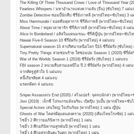
The Killing Of Three Thousand Crows / Love of Thousand Year (2020
Fearless Whispers / มหาอำนาจแห่งความลับ (จีน) (ซับไทย) 7 แผ่น
Zombie Detective ซอมบี้นักสืบ ซีรี่ย์เกาหลี (พากย์ไทย+ซับไทย) 3 แ
Miss Hammurabi / ยอดทีมตุลาการ ซีรี่ส์เกาหลี (พากย์ไทย+ซับไทย)
About Time / หยุดเวลาหารัก ซีรี่ส์เกาหลี (พากย์ไทย+ซับไทย) 4 แผ่
Alice In Borderland / อลิสในแดนมรณะ ซีรี่ส์ญี่ปุ่น (พากย์ไทย+ซับไ
Hawaii Five-0 Season 10 ซีรี่ย์ฝรั่ง (พากย์ไทย) 4 แผ่นจบ
Supernatural season 15 ล่าปริศนาเหนือโลก ปี15 ซีรี่ย์ฝรั่ง (ซับไทย
Tiny Pretty Things สวยซ่อนร้าย ใสซ่อนปม Season 1 (2020) ซีรี่ย์ฝร
War of the Worlds Season 1 (2019) ซีรี่ย์ฝรั่ง (ซับไทย) 1 แผ่นจบ
FBI season 2 หน่วยสืบสวนเอฟบีไอ ปี 2 ซีรี่ย์ฝรั่ง (พากย์ไทย) 4 แผ่
จากศัตรูสู่หัวใจ 5 แผ่นจบ
หนี้เกียรติยศ 4 แผ่นจบ
มรดกผีดก 4 แผ่นจบ
Sniper Assassin's End (2020) / สไนเปอร์: จุดจบนักล่า (พากย์ไทย+
Jexi (2019) : เจ็กซี่ โปรแกรมอัจฉริยะ เปิดปุ๊บ วุ่นปั๊บ (พากย์ไทย+ซั
Special Actors เล่นใหญ่ ใจเกินร้อย (พากย์ไทย) 1 แผ่น ญ๊่ปุ่น
Ghosts of War โคตรผีดุแดนสงคราม (2020) (เสียงไทยโรงชัด) 1 แผ่
ไซอิ๋ว 2 ศึกวายอภินิหาร (พากย์ไทย) 1 แผ่น
ไซอิ๋ว 3 ศึกอภินิหารอสูรพันปี (พากย์ไทย) 1 แผ่น
ไซอิ๋ว 4 ศึกอสูรกลินตะวันตก (พากย์ไทย) 1 แผ่น