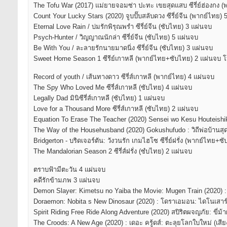
The Tofu War (2017) แม่ยายจอมซ่า ปะทะ เขยสุดแสบ ซีรี่ย์ฮ่องกง (
Count Your Lucky Stars (2020) จูบปั๊บสลับดวง ซีรี่ย์จีน (พากย์ไทย)
Eternal Love Rain / บ่มรักพิรุณพรำ ซีรี่ย์จีน (ซับไทย) 3 แผ่นจบ
Psych-Hunter / วิญญาณนักล่า ซีรี่ย์จีน (ซับไทย) 5 แผ่นจบ
Be With You / ละลายรักนายมาดนิ่ง ซีรี่ย์จีน (ซับไทย) 3 แผ่นจบ
Sweet Home Season 1 ซีรีย์เกาหลี (พากย์ไทย+ซับไทย) 2 แผ่นจบ
Record of youth / เส้นทางดาว ซีรี่ส์เกาหลี (พากย์ไทย) 4 แผ่นจบ
The Spy Who Loved Me ซีรี่ส์เกาหลี (ซับไทย) 4 แผ่นจบ
Legally Dad มินิซีรี่ส์เกาหลี (ซับไทย) 1 แผ่นจบ
Love for a Thousand More ซีรี่ส์เกาหลี (ซับไทย) 2 แผ่นจบ
Equation To Erase The Teacher (2020) Sensei wo Kesu Houteishiki :
The Way of the Househusband (2020) Gokushufudo : วิถีพ่อบ้านสุดเก๋า
Bridgerton - บริดเจอร์ตัน: วังวนรัก เกมไฮโซ ซีรี่ย์ฝรั่ง (พากย์ไทย+
The Mandalorian Season 2 ซีรี่ส์ฝรั่ง (ซํบไทย) 2 แผ่นจบ
ตราบฟ้ามีตะวัน 4 แผ่นจบ
คดีรักข้ามภพ 3 แผ่นจบ
Demon Slayer: Kimetsu no Yaiba the Movie: Mugen Train (2020) : ดาบ
Doraemon: Nobita s New Dinosaur (2020) : โดราเอมอน: ไดโนเสาร์ตั
Spirit Riding Free Ride Along Adventure (2020) สปิริตผจญภัย: ขี่
The Croods: A New Age (2020) : เดอะ ครู้ดส์: ตะลุยโลกใบใหม่ (เสี