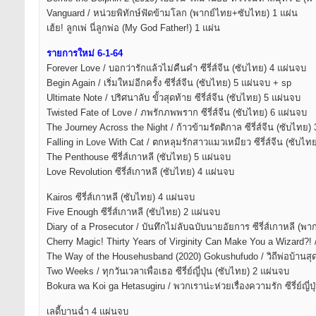
Vanguard / หน่วยพิทักษ์ฟัดข้ามโลก (พากย์ไทย+ซับไทย) 1 แผ่น
เฮ้ย! ลูกเพ่ นี่ลูกพ่อ (My God Father!) 1 แผ่น
รายการใหม่ 6-1-64
Forever Love / บอกว่ารักแล้วไม่คืนคำ ซีรี่ส์จีน (ซับไทย) 4 แผ่นจบ
Begin Again / เริ่มใหม่อีกครั้ง ซีรี่ส์จีน (ซับไทย) 5 แผ่นจบ + sp
Ultimate Note / ปริศนาลับ ขั้วสุดท้าย ซีรี่ส์จีน (ซับไทย) 5 แผ่นจบ
Twisted Fate of Love / ภพรักภพพราก ซีรี่ส์จีน (ซับไทย) 6 แผ่นจบ
The Journey Across the Night / ก้าวข้ามรัตติกาล ซีรี่ส์จีน (ซับไทย)
Falling in Love With Cat / ตกหลุมรักสาวแมวเหมียว ซีรี่ส์จีน (ซับไท
The Penthouse ซีรี่ส์เกาหลี (ซับไทย) 5 แผ่นจบ
Love Revolution ซีรี่ส์เกาหลี (ซับไทย) 4 แผ่นจบ
Kairos ซีรี่ส์เกาหลี (ซับไทย) 4 แผ่นจบ
Five Enough ซีรี่ส์เกาหลี (ซับไทย) 2 แผ่นจบ
Diary of a Prosecutor / บันทึกไม่ลับฉบับนายอัยการ ซีรี่ส์เกาหลี (
Cherry Magic! Thirty Years of Virginity Can Make You a Wizard?! / ถ้า
The Way of the Househusband (2020) Gokushufudo / วิถีพ่อบ้านสุดเก๋า
Two Weeks / ทุกวันเวลาเพื่อเธอ ซีรี่ย์ญี่ปุ่น (ซับไทย) 2 แผ่นจบ
Bokura wa Koi ga Hetasugiru / พวกเราน่ะห่วยเรื่องความรัก ซีรี่ย์ญี่ป
เลดี้บานฉ่ำ 4 แผ่นจบ