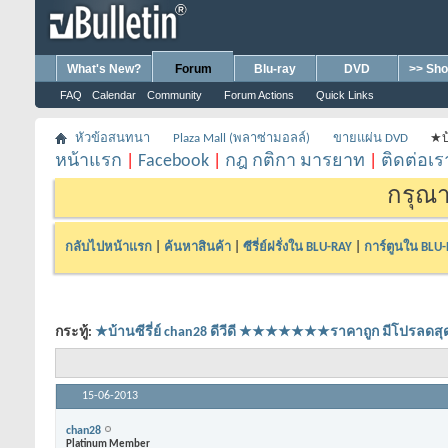
What's New?
Forum
Blu-ray
DVD
>> Sho
FAQ
Calendar
Community
Forum Actions
Quick Links
หัวข้อสนทนา
Plaza Mall (พลาซ่ามอลล์)
ขายแผ่น DVD
★บ
หน้าแรก
|
Facebook
|
กฎ กติกา มารยาท
|
ติดต่อเร
กรุณา
กลับไปหน้าแรก
|
ค้นหาสินค้า
|
ซีรี่ย์ฝรั่งใน BLU-RAY
|
การ์ตูนใน BLU
กระทู้:
★บ้านซีรี่ย์ chan28 ดีวีดี ★★★★★★★ราคาถูก มีโปร
15-06-2013
chan28
Platinum Member