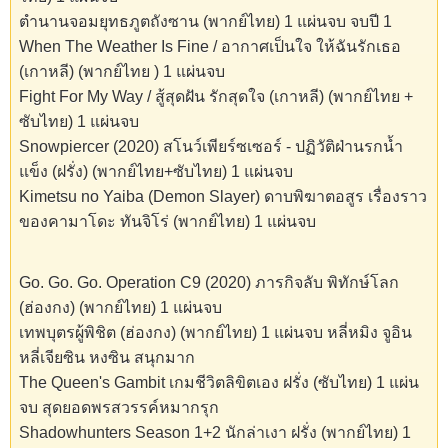
ตำนานจอมยุทธภูตถังซาน (พากย์ไทย) 1 แผ่นจบ จบปี 1
When The Weather Is Fine / อากาศเป็นใจ ให้ฉันรักเธอ
(เกาหลี) (พากย์ไทย ) 1 แผ่นจบ
Fight For My Way / สู้สุดฝัน รักสุดใจ (เกาหลี) (พากย์ไทย +
ซับไทย) 1 แผ่นจบ
Snowpiercer (2020) สโนว์เพียร์ซเซอร์ - ปฏิวัติฝ่านรกน้ำ
แข็ง (ฝรั่ง) (พากย์ไทย+ซับไทย) 1 แผ่นจบ
Kimetsu no Yaiba (Demon Slayer) ดาบพิฆาตอสูร เรื่องราว
ของคามาโดะ ทันจิโร่ (พากย์ไทย) 1 แผ่นจบ
Go. Go. Go. Operation C9 (2020) ภารกิจลับ พิทักษ์โลก
(ฮ่องกง) (พากย์ไทย) 1 แผ่นจบ
เทพบุตรผู้พิชิต (ฮ่องกง) (พากย์ไทย) 1 แผ่นจบ หลี่หมิง จูอิน
หลี่เจียซิน หงซิน สนุกมาก
The Queen's Gambit เกมชีวิตลิขิตเอง ฝรั่ง (ซับไทย) 1 แผ่น
จบ สุดยอดพรสวรรค์หมากรุก
Shadowhunters Season 1+2 นักล่าเงา ฝรั่ง (พากย์ไทย) 1