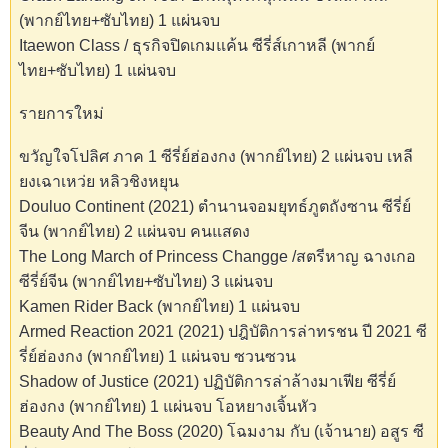
(พากย์ไทย+ซับไทย) 1 แผ่นจบ
Itaewon Class / ธุรกิจปิดเกมแค้น ซีรี่ส์เกาหลี (พากย์
ไทย+ซับไทย) 1 แผ่นจบ
รายการใหม่
ขวัญใจโปลิศ ภาค 1 ซีรี่ย์ฮ่องกง (พากย์ไทย) 2 แผ่นจบ เหลี
ยงเฉาเหว่ย หลิวชิงหยุน
Douluo Continent (2021) ตำนานจอมยุทธ์ภูตถังซาน ซีรี่ย์
จีน (พากย์ไทย) 2 แผ่นจบ คนแสดง
The Long March of Princess Changge /สตรีหาญ ฉางเกอ
ซีรี่ย์จีน (พากย์ไทย+ซับไทย) 3 แผ่นจบ
Kamen Rider Back (พากย์ไทย) 1 แผ่นจบ
Armed Reaction 2021 (2021) ปฎิบัติการล่าทรชน ปี 2021 ซี
รี่ย์ฮ่องกง (พากย์ไทย) 1 แผ่นจบ ซวนซวน
Shadow of Justice (2021) ปฏิบัติการล่าล้างมาเฟีย ซีรี่ย์
ฮ่องกง (พากย์ไทย) 1 แผ่นจบ โอหยางเจิ้นหัว
Beauty And The Boss (2020) โฉมงาม กับ (เจ้านาย) อสูร ซี