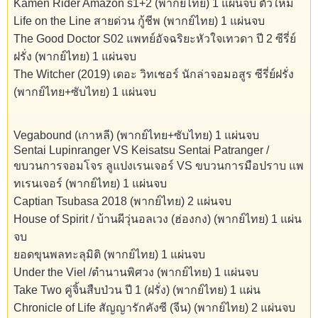
Kamen Rider Amazon s1+2 (พากย์ไทย) 1 แผ่นจบ ตัวใหม่
Life on the Line สายด่วน กู้ชีพ (พากย์ไทย) 1 แผ่นจบ
The Good Doctor S02 แพทย์อัจฉริยะหัวใจเทวดา ปี 2 ซีรี่ย์
ฝรั่ง (พากย์ไทย) 1 แผ่นจบ
The Witcher (2019) เดอะ วิทเชอร์ นักล่าจอมอสูร ซีรี่ย์ฝรั่ง
(พากย์ไทย+ซับไทย) 1 แผ่นจบ
Vegabound (เกาหลี) (พากย์ไทย+ซับไทย) 1 แผ่นจบ
Sentai Lupinranger VS Keisatsu Sentai Patranger /
ขบวนการจอมโจร ลูแปงเรนเจอร์ VS ขบวนการมือปราบ แพ
ทเรนเจอร์ (พากย์ไทย) 1 แผ่นจบ
Captian Tsubasa 2018 (พากย์ไทย) 2 แผ่นจบ
House of Spirit / บ้านผีวุ่นอลเวง (ฮ่องกง) (พากย์ไทย) 1 แผ่น
จบ
ยอดขุนพลทะลุมิติ (พากย์ไทย) 1 แผ่นจบ
Under the Viel /ตำนานพิศวง (พากย์ไทย) 1 แผ่นจบ
Take Two คู่จิ้นสืบป่วน ปี 1 (ฝรั่ง) (พากย์ไทย) 1 แผ่น
Chronicle of Life สัญญารักคังซี (จีน) (พากย์ไทย) 2 แผ่นจบ