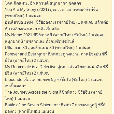
โคล คิดแมน , ฮิว แกรนด์ สนุกมากๆ ชัดสุดๆ
You Are My Glory (2021) ดุจดวงดาวเกียรติยศ ซีรี่ย์จีน
(พากย์ไทย) 1 แผ่นจบ
อุ้ยเสี่ยวป้อ 1984 (ซีรี่ย์ฮ่องกง) (พากย์ไทย) 1 แผ่นจบ หลิวเต๋อ
หัว เหลียงเฉาเหว่ย หลิวเจียหลิง
My Name 2021 ซีรี่ย์เกาหลี (พากย์ไทย+ซับไทย) 1 แผ่นจบ
สนุกมากห้ามพลาดเลย ทั้งคมชัดทั้งมันส์
Ultraman 80 อุลตร้าแมน 80 (พากย์ไทย) 1 แผ่นจบ
Forever and Ever ทุกชาติภพกระดูกงดงาม ภาคปัจจุบัน ซีรี่
ย์จีน (พากย์ไทย) 2 แผ่นจบ
My Roommate is a Detective ลู่เหยา อัจฉริยะยอดนักสืบ ซีรี่
ย์จีน (พากย์ไทย) 2 แผ่นจบ
Bloodride เรื่องเล่าสยองขวัญ ซีรี่ย์ฝรั่ง (ซับไทย) 1 แผ่นจบ
จบเป็นตอนๆ
The Journey Across the Night ลิขิตพิศวง ซีรี่ย์จีน (พากย์
ไทย) 1 แผ่นจบ
Battle of the Seven Sisters ภารกิจลับ 7 สาวตระกูลกู้ ซีรี่ส์
ฮ่องกง (พากย์ไทย) 1 แผ่นจบ