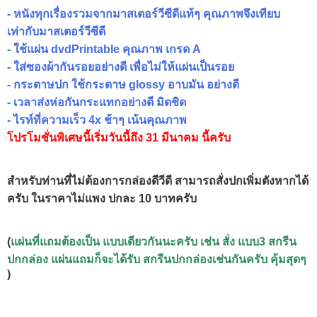
- หนังทุกเรื่องรวมจากมาสเตอร์วีซีดีแท้ๆ คุณภาพจึงเทียบ
เท่ากับมาสเตอร์วีซีดี
- ใช้แผ่น dvdPrintable คุณภาพ เกรด A
- ใส่ซองผ้ากันรอยอย่างดี เพื่อไม่ให้แผ่นเป็นรอย
- กระดาษปก ใช้กระดาษ glossy อาบมัน อย่างดี
- เวลาส่งห่อกันกระแทกอย่างดี มิดชิด
- ไรท์ที่ความเร็ว 4x ช้าๆ เน้นคุณภาพ
โปรโมชั่นพิเศษนี้เริ่มวันนี้ถึง 31 มีนาคม นี้ครับ
สำหรับท่านที่ไม่ต้องการกล่องดีวีดี สามารถสั่งปกเพิ่มตังหากได้
ครับ ในราคาไม่แพง ปกละ 10 บาทครับ
(
แผ่นที่แถมต้องเป็น แบบเดียวกันนะครับ เช่น สั่ง แบบ3 สกรีน
ปกกล่อง แผ่นแถมก็จะได้รับ สกรีนปกกล่องเช่นกันครับ คุ้มสุดๆ
)