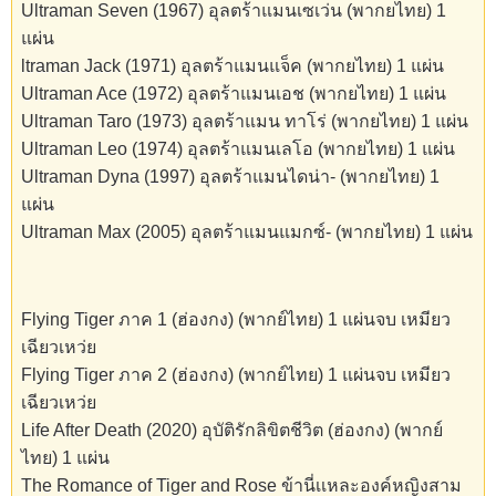
Ultraman Seven (1967) อุลตร้าแมนเซเว่น (พากยไทย) 1
แผ่น
ltraman Jack (1971) อุลตร้าแมนแจ็ค (พากยไทย) 1 แผ่น
Ultraman Ace (1972) อุลตร้าแมนเอช (พากยไทย) 1 แผ่น
Ultraman Taro (1973) อุลตร้าแมน ทาโร่ (พากยไทย) 1 แผ่น
Ultraman Leo (1974) อุลตร้าแมนเลโอ (พากยไทย) 1 แผ่น
Ultraman Dyna (1997) อุลตร้าแมนไดน่า- (พากยไทย) 1
แผ่น
Ultraman Max (2005) อุลตร้าแมนแมกซ์- (พากยไทย) 1 แผ่น
Flying Tiger ภาค 1 (ฮ่องกง) (พากย์ไทย) 1 แผ่นจบ เหมียว
เฉียวเหว่ย
Flying Tiger ภาค 2 (ฮ่องกง) (พากย์ไทย) 1 แผ่นจบ เหมียว
เฉียวเหว่ย
Life After Death (2020) อุบัติรักลิขิตชีวิต (ฮ่องกง) (พากย์
ไทย) 1 แผ่น
The Romance of Tiger and Rose ข้านี่เเหละองค์หญิงสาม