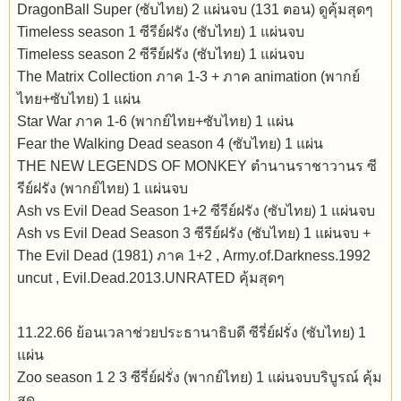
DragonBall Super (ซับไทย) 2 แผ่นจบ (131 ตอน) ดูคุ้มสุดๆ
Timeless season 1 ซีรีย์ฝรัง (ซับไทย) 1 แผ่นจบ
Timeless season 2 ซีรีย์ฝรัง (ซับไทย) 1 แผ่นจบ
The Matrix Collection ภาค 1-3 + ภาค animation (พากย์
ไทย+ซับไทย) 1 แผ่น
Star War ภาค 1-6 (พากย์ไทย+ซับไทย) 1 แผ่น
Fear the Walking Dead season 4 (ซับไทย) 1 แผ่น
THE NEW LEGENDS OF MONKEY ตำนานราชาวานร ซี
รีย์ฝรัง (พากย์ไทย) 1 แผ่นจบ
Ash vs Evil Dead Season 1+2 ซีรีย์ฝรัง (ซับไทย) 1 แผ่นจบ
Ash vs Evil Dead Season 3 ซีรีย์ฝรัง (ซับไทย) 1 แผ่นจบ +
The Evil Dead (1981) ภาค 1+2 , Army.of.Darkness.1992
uncut , Evil.Dead.2013.UNRATED คุ้มสุดๆ
11.22.66 ย้อนเวลาช่วยประธานาธิบดี ซีรี่ย์ฝรั่ง (ซับไทย) 1
แผ่น
Zoo season 1 2 3 ซีรี่ย์ฝรั่ง (พากย์ไทย) 1 แผ่นจบบริบูรณ์ คุ้ม
สุด