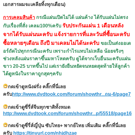
เอกสารผมจะเคลียทิ้งทุกเดือน)
การเคลมสินค้า
กรณีแผ่นเปิดไม่ได้ แผ่นค้าง ได้รับแผ่นไม่ตรง
รับประกันแผ่น 1 เดือนหลัง
กับเรื่องที่สั่ง เคลม100%ครับ
จากได้รับแผ่นนะครับ แจ้งรายการที่และวันที่ซื้อนะครับ
ซื้อหลายๆเดือน ถึงปี มาเคลมไม่ได้นะครับ
ขอเป็นส่งออเด
อร์ถัดไปทุกกรณีนะครับ เพราะกำไรแทบไม่เหลือ น้อยจริงๆ
ช่วงหลังแผ่นราคาขึ้นมหาโหดครับ ดูได้จากเว็บอื่นนะครับแผ่น
ขาว 20-25 บาทขึ้นไป แต่เรายังยืนหยัดจนหยดสุดท้ายให้ลูกค้า
ได้ดูหนังในราคาถูกสุดๆครับ
กดเข้าดูหนังฝรั่ง คลิ๊กที่นี่เลย
ครับ
http://www.dvdtook.com/forum/showthr...ถม-6/page7
กดเข้าดูซี่รี่ส์จีนทุกชาติทั้งหมด
http://www.dvdtook.com/forum/showthr...p/55518/page16
กดเข้าดูซี่รี่ส์ญี่ปุ่น ซับไทย+ พากย์ไทย เพิ่มเติม คลิ๊กที่นี่เลย
ครับ
https://tinyurl.com/nhjdhzae