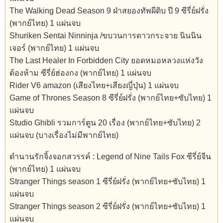
The Walking Dead Season 9 ฝ่าสยองทัพผีดิบ ปี 9 ซีรี่ย์ฝรั่ง
(พากย์ไทย) 1 แผ่นจบ
Shuriken Sentai Ninninja /ขบวนการดาวกระจาย นินนิน
เจอร์ (พากย์ไทย) 1 แผ่นจบ
The Last Healer In Forbidden City ยอดหมอหลวงแห่งวัง
ต้องห้าม ซีรี่ย์ฮ่องกง (พากย์ไทย) 1 แผ่นจบ
Rider V6 amazon (เสียงไทย+เสียงญี่ปุ่น) 1 แผ่นจบ
Game of Thrones Season 8 ซีรี่ย์ฝรั่ง (พากย์ไทย+ซับไทย) 1
แผ่นจบ
Studio Ghibli รวมการ์ตูน 20 เรื่อง (พากย์ไทย+ซับไทย) 2
แผ่นจบ (บางเรื่องไม่มีพากย์ไทย)
ตำนานรักจิ้งจอกสวรรค์ : Legend of Nine Tails Fox ซีรี่ย์จีน
(พากย์ไทย) 1 แผ่นจบ
Stranger Things season 1 ซีรี่ย์ฝรั่ง (พากย์ไทย+ซับไทย) 1
แผ่นจบ
Stranger Things season 2 ซีรี่ย์ฝรั่ง (พากย์ไทย+ซับไทย) 1
แผ่นจบ