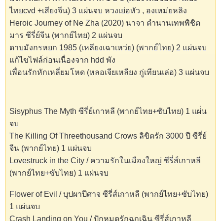
ไทยcvd +เสียงจีน) 3 แผ่นจบ หวงเย่อหัว , องเหม่ยหลิง
Heroic Journey of Ne Zha (2020) นาจา ตำนานเทพพิชิต
มาร ซีรี่ย์จีน (พากย์ไทย) 2 แผ่นจบ
ดาบมังกรหยก 1985 (เหลียงเฉาเหว่ย) (พากย์ไทย) 2 แผ่นจบ
แก้ไขไฟล์ก่อนเนื่องจาก hdd พัง
เพื่อนรักหักเหลี่ยมโหด (หลอเจียเหลียง กู่เทียนเล่อ) 3 แผ่นจบ
Sisyphus The Myth ซีรี่ย์เกาหลี (พากย์ไทย+ซับไทย) 1 แผ่่น
จบ
The Killing Of Threethousand Crows ลิขิตรัก 3000 ปี ซีรี่ย์
จีน (พากย์ไทย) 1 แผ่นจบ
Lovestruck in the City / ความรักในเมืองใหญ่ ซีรี่ส์เกาหลี
(พากย์ไทย+ซับไทย) 1 แผ่นจบ
Flower of Evil / บุปผาปีศาจ ซีรี่ส์เกาหลี (พากย์ไทย+ซับไทย)
1 แผ่นจบ
Crash Landing on You / ปักหมุดรักฉุกเฉิน ซีรี่ส์เกาหลี