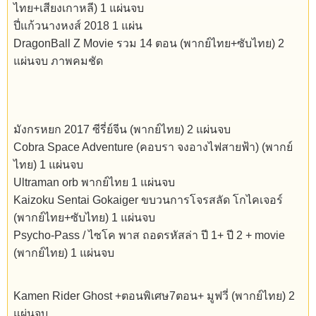
ไทย+เสียงเกาหลี) 1 แผ่นจบ
ปี่แก้วนางหงส์ 2018 1 แผ่น
DragonBall Z Movie รวม 14 ตอน (พากย์ไทย+ซับไทย) 2
แผ่นจบ ภาพคมชัด
มังกรหยก 2017 ซีรี่ย์จีน (พากย์ไทย) 2 แผ่นจบ
Cobra Space Adventure (คอบรา จงอางไฟสายฟ้า) (พากย์
ไทย) 1 แผ่นจบ
Ultraman orb พากย์ไทย 1 แผ่นจบ
Kaizoku Sentai Gokaiger ขบวนการโจรสลัด โกไคเจอร์
(พากย์ไทย+ซับไทย) 1 แผ่นจบ
Psycho-Pass / ไซโค พาส ถอดรหัสล่า ปี 1+ ปี 2 + movie
(พากย์ไทย) 1 แผ่นจบ
Kamen Rider Ghost +ตอนพิเศษ7ตอน+ มูฟวี่ (พากย์ไทย) 2
แผ่นจบ