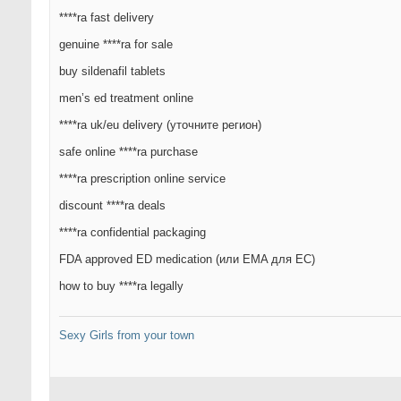
****ra fast delivery
genuine ****ra for sale
buy sildenafil tablets
men’s ed treatment online
****ra uk/eu delivery (уточните регион)
safe online ****ra purchase
****ra prescription online service
discount ****ra deals
****ra confidential packaging
FDA approved ED medication (или EMA для ЕС)
how to buy ****ra legally
Sexy Girls from your town