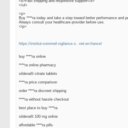
<li>Fast shipping and responsive support</li>
</ul>
<p>
Buy ****ra today and take a step toward better performance and p
Always consult your healthcare provider before use.
</p>
https://institut-sommeil-vigilance.o...net-en-france/
buy ****ra online
****ra online pharmacy
sildenafil citrate tablets
****ra price comparison
order ****ra discreet shipping
****ra without hassle checkout
best place to buy ****ra
sildenafil 100 mg online
affordable ****ra pills