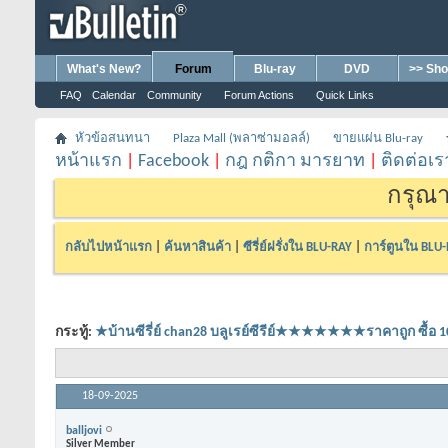
What's New?
Forum
Blu-ray
DVD
>> Sho
FAQ
Calendar
Community
Forum Actions
Quick Links
หัวข้อสนทนา
Plaza Mall (พลาซ่ามอลล์)
ขายแผ่น Blu-ray
หน้าแรก
|
Facebook
|
กฎ กติกา มารยาท
|
ติดต่อเร
กรุณา
กลับไปหน้าแรก
|
ค้นหาสินค้า
|
ซีรี่ย์ฝรั่งใน BLU-RAY
|
การ์ตูนใน BLU
กระทู้:
★บ้านซีรี่ย์ chan28 บลูเรย์ซีรีย์★★★★★★★ราคาถูก 
18-09-2025
balljovi
Silver Member