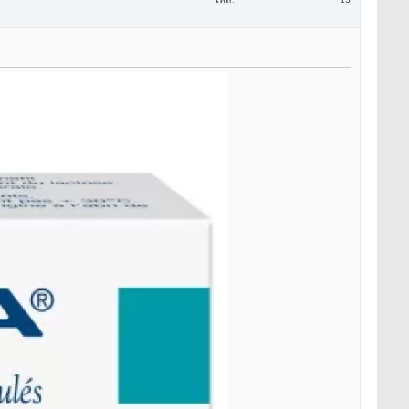
โพส
13