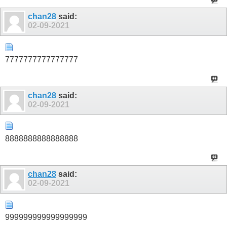
chan28
said:
02-09-2021
7777777777777777
chan28
said:
02-09-2021
8888888888888888
chan28
said:
02-09-2021
999999999999999999