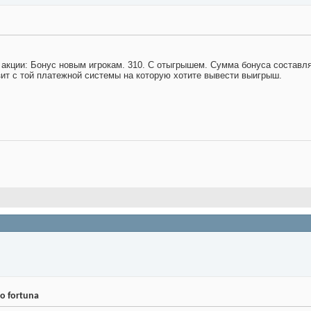
кции: Бонус новым игрокам. 310. C oтыгpышeм. Сумма бонуса составляе
т с той платежной системы на которую хотите вывести выигрыш.
o fortuna