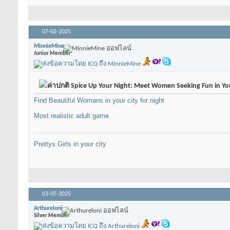
07-02-2025
MinnieMine
Junior Member
Spice Up Your Night: Meet Women Seeking Fun in Y
Find Beautiful Womans in your city for night
Most realistic adult game
Prettys Girls in your city
03-05-2025
Arthureloni
Silver Member