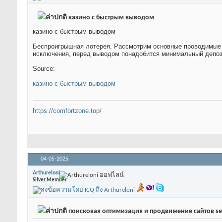
казино с быстрым выводом
казино с быстрым выводом
Беспроигрышная лотерея. Рассмотрим основные проводимые а
исключения, перед выводом понадобится минимальный депози
Source:
казино с быстрым выводом
https://comfortzone.top/
04-05-2025
Arthureloni
Silver Member
поисковая оптимизация и продвижение сайтов se