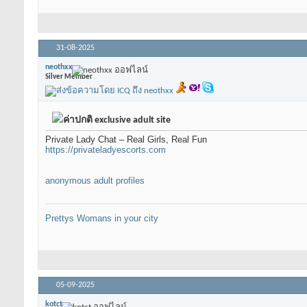
31-08-2025
neothxx
Silver Member
exclusive adult site
Private Lady Chat – Real Girls, Real Fun
https://privateladyescorts.com
anonymous adult profiles
Prettys Womans in your city
05-09-2025
kotct