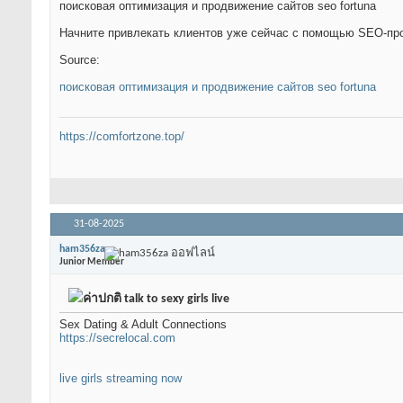
поисковая оптимизация и продвижение сайтов seo fortuna
Начните привлекать клиентов уже сейчас с помощью SEO-про
Source:
поисковая оптимизация и продвижение сайтов seo fortuna
https://comfortzone.top/
31-08-2025
ham356za
Junior Member
talk to sexy girls live
Sex Dating & Adult Connections
https://secrelocal.com
live girls streaming now