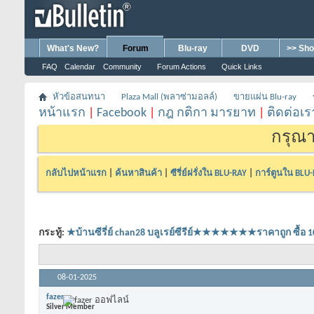
What's New?
Forum
Blu-ray
DVD
>> Sho
FAQ
Calendar
Community
Forum Actions
Quick Links
หัวข้อสนทนา
Plaza Mall (พลาซ่ามอลล์)
ขายแผ่น Blu-ray
หน้าแรก
|
Facebook
|
กฎ กติกา มารยาท
|
ติดต่อเร
กรุณา
กลับไปหน้าแรก
|
ค้นหาสินค้า
|
ซีรี่ย์ฝรั่งใน BLU-RAY
|
การ์ตูนใน BLU
กระทู้:
★บ้านซีรี่ย์ chan28 บลูเรย์ซีรีย์★★★★★★★ราคาถูก 
08-01-2025
fazer
Silver Member