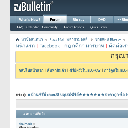
What's New?
Forum
Blu-ray
DVD
>> Sho
FAQ
Calendar
Community
Forum Actions
Quick Links
หัวข้อสนทนา
Plaza Mall (พลาซ่ามอลล์)
ขายแผ่น Blu-ray
หน้าแรก
|
Facebook
|
กฎ กติกา มารยาท
|
ติดต่อเร
กรุณา
กลับไปหน้าแรก
|
ค้นหาสินค้า
|
ซีรี่ย์ฝรั่งใน BLU-RAY
|
การ์ตูนใน BLU
กระทู้:
★บ้านซีรี่ย์ chan28 บลูเรย์ซีรีย์★★★★★★★ราคาถูก 
4 สัปดาห์ที่แล้ว
chaimark