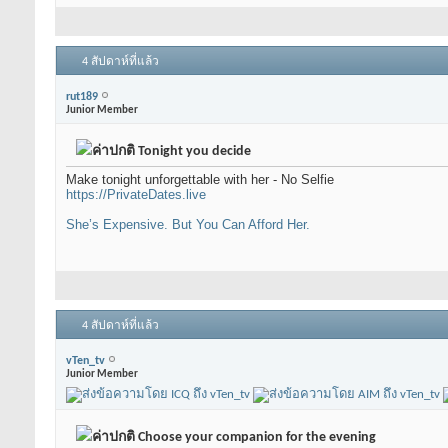
4 สัปดาห์ที่แล้ว
rut189
Junior Member
Tonight you decide
Make tonight unforgettable with her - No Selfie
https://PrivateDates.live
She’s Expensive. But You Can Afford Her.
4 สัปดาห์ที่แล้ว
vTen_tv
Junior Member
Choose your companion for the evening