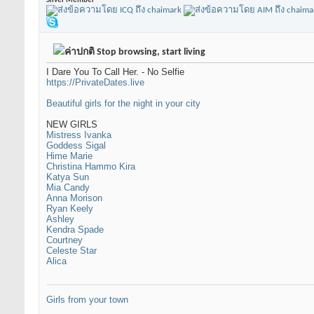
Silver Member
Stop browsing, start living
I Dare You To Call Her. - No Selfie
https://PrivateDates.live
Beautiful girls for the night in your city
NEW GIRLS
Mistress Ivanka
Goddess Sigal
Hime Marie
Christina Hammo Kira
Katya Sun
Mia Candy
Anna Morison
Ryan Keely
Ashley
Kendra Spade
Courtney
Celeste Star
Alica
Girls from your town