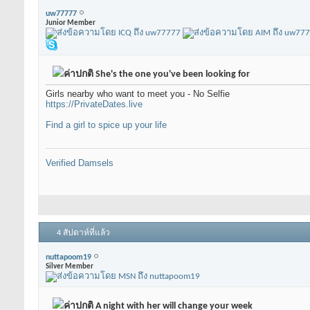
uw77777
Junior Member
She's the one you've been looking for
Girls nearby who want to meet you - No Selfie
https://PrivateDates.live
Find a girl to spice up your life
Verified Damsels
4 สัปดาห์ที่แล้ว
nuttapoom19
Silver Member
A night with her will change your week