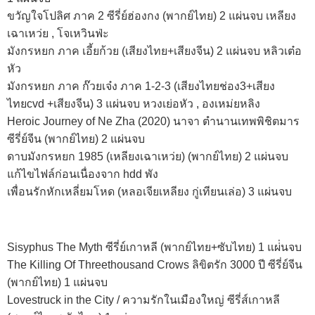
ขวัญใจโปลิศ ภาค 2 ซีรี่ย์ฮ่องกง (พากย์ไทย) 2 แผ่นจบ เหลียง
เฉาเหว่ย , โจเหวินฟ่ะ
มังกรหยก ภาค เอี้ยก้วย (เสียงไทย+เสียงจีน) 2 แผ่นจบ หลิวเต๋อ
หัว
มังกรหยก ภาค ก๊วยเจ๋ง ภาค 1-2-3 (เสียงไทยช่อง3+เสียง
ไทยcvd +เสียงจีน) 3 แผ่นจบ หวงเย่อหัว , องเหม่ยหลิง
Heroic Journey of Ne Zha (2020) นาจา ตำนานเทพพิชิตมาร
ซีรี่ย์จีน (พากย์ไทย) 2 แผ่นจบ
ดาบมังกรหยก 1985 (เหลียงเฉาเหว่ย) (พากย์ไทย) 2 แผ่นจบ
แก้ไขไฟล์ก่อนเนื่องจาก hdd พัง
เพื่อนรักหักเหลี่ยมโหด (หลอเจียเหลียง กู่เทียนเล่อ) 3 แผ่นจบ
Sisyphus The Myth ซีรี่ย์เกาหลี (พากย์ไทย+ซับไทย) 1 แผ่่นจบ
The Killing Of Threethousand Crows ลิขิตรัก 3000 ปี ซีรี่ย์จีน
(พากย์ไทย) 1 แผ่นจบ
Lovestruck in the City / ความรักในเมืองใหญ่ ซีรี่ส์เกาหลี