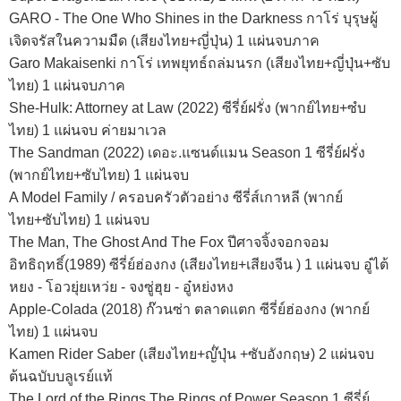
GARO - The One Who Shines in the Darkness กาโร่ บุรุษผู้
เจิดจรัสในความมืด (เสียงไทย+ญี่ปุ่น) 1 แผ่นจบภาค
Garo Makaisenki กาโร่ เทพยุทธ์ถล่มนรก (เสียงไทย+ญี่ปุ่น+ซับ
ไทย) 1 แผ่นจบภาค
She-Hulk: Attorney at Law (2022) ซีรี่ย์ฝรั่ง (พากย์ไทย+ซํบ
ไทย) 1 แผ่นจบ ค่ายมาเวล
The Sandman (2022) เดอะ.แซนด์แมน Season 1 ซีรี่ย์ฝรั่ง
(พากย์ไทย+ซับไทย) 1 แผ่นจบ
A Model Family / ครอบครัวตัวอย่าง ซีรี่ส์เกาหลี (พากย์
ไทย+ซับไทย) 1 แผ่นจบ
The Man, The Ghost And The Fox ปีศาจจิ้งจอกจอม
อิทธิฤทธิ์(1989) ซีรี่ย์ฮ่องกง (เสียงไทย+เสียงจีน ) 1 แผ่นจบ อู๋ไต้
หยง - โอวยุ่ยเหว่ย - จงซู่ฮุย - อู๋หย่งหง
Apple-Colada (2018) ก๊วนซ่า ตลาดแตก ซีรี่ย์ฮ่องกง (พากย์
ไทย) 1 แผ่นจบ
Kamen Rider Saber (เสียงไทย+ญ๊่ปุ่น +ซับอังกฤษ) 2 แผ่นจบ
ต้นฉบับบลูเรย์แท้
The Lord of the Rings The Rings of Power Season 1 ซีรี่ย์