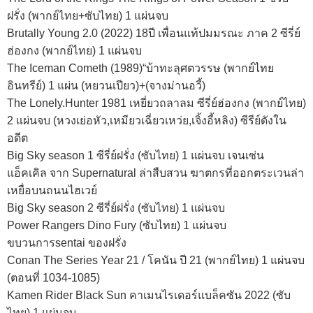
ฝรั่ง (พากย์ไทย+ซับไทย) 1 แผ่นจบ
Brutally Young 2.0 (2022) 18ปี เพื่อนแท้ปมมรณะ ภาค 2 ซีรี่ย์
ฮ่องกง (พากย์ไทย) 1 แผ่นจบ
The Iceman Cometh (1989)“บ้าทะลุศตวรรษ (พากย์ไทย
อินทรีย์) 1 แผ่น (หยวนเปียว)+(จางม่านอวี้)
The Lonely.Hunter 1981 เหยี่ยวถลาลม ซีรี่ย์ฮ่องกง (พากย์ไทย)
2 แผ่นจบ (หวงเย่อหัว,เหมียวเฉี่ยวเหว่ย,เจิ้งอี้หลิง) ซีรีย์ดังใน
อดีต
Big Sky season 1 ซีรี่ย์ฝรั่ง (ซับไทย) 1 แผ่นจบ เจนเซ่น
แอ็คเคิล จาก Supernatural ล่าสืบสวน ฆาตกรที่ออกตระเวนล่า
เหยื่อบนถนนไฮเวย์
Big Sky season 2 ซีรี่ย์ฝรั่ง (ซับไทย) 1 แผ่นจบ
Power Rangers Dino Fury (ซับไทย) 1 แผ่นจบ
ขบวนการsentai ของฝรั่ง
Conan The Series Year 21 / โคนัน ปี 21 (พากย์ไทย) 1 แผ่นจบ
(ตอนที่ 1034-1085)
Kamen Rider Black Sun คาเมนไรเดอร์แบล็คซัน 2022 (ซับ
ไทย) 1 แผ่นจบ