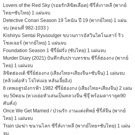
Lovers of the Red Sky (รอยรักลิขิตเลือด) ซีรี่ส์เกาหลี (พากย์
ไทย+ซับไทย) 1 แผ่นจบ
Detective Conan Season 19 โคนัน ปี 19 (พากย์ไทย) 1 แผ่น
จบ (ตอนที่ 982-1033 )
Kishiryu Sentai Ryusoulger ขบวนการอัสวินไดโนเสาร์ ริว
โซลเจอร์ (พากย์ไทย) 1 แผ่นจบ
Foundation Season 1 ซีรี่ย์ฝรั่ง (ซับไทย) 1 แผ่นจบ
Murder Diary (2021) บันทึกลับปราบทรชน ซีรี่ส์ฮ่องกง (พากย์
ไทย) 1 แผ่นจบ
ลิขิตฮ่องเต้ ซีรี่ย์ฮ่องกง (เสียงไทย+เสียงจีน+ซับจีน) 1 แผ่นจบ
(หลิวเต๋อหัว โจไห่เม่ย หลันเจี๋ยอิง)
8 เทพอสูรมังกรฟ้า 1982 ซ๊รี่ย์ฮ่องกง (เสียงไทย+เสียงจีน) 2 แผ่น
จบ 50ตอน (หวงเย่อหัวเล่นเป็นหลวงจีน ซีจุ๊ พร้อมดารายุค90
คับคั่ง)
Once We Get Married / ป่วนรัก งานแต่งทิพย์ ซีรี่ส์จีน (พากย์
ไทย) 1 แผ่นจบ
Train ปมฆ่า ขนานโลก ซีรี่ส์เกาหลี (พากย์ไทย+ซับไทย) 1 แผ่น
จบ