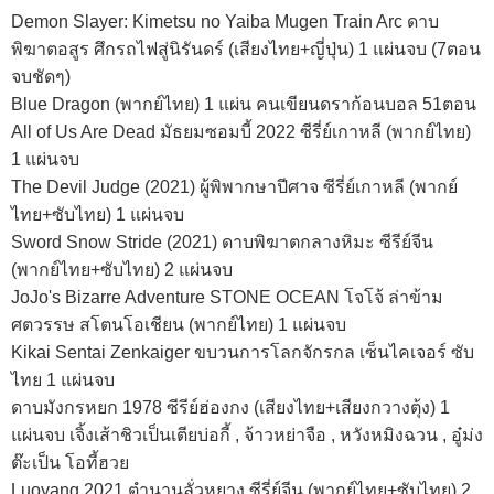
Demon Slayer: Kimetsu no Yaiba Mugen Train Arc ดาบ
พิฆาตอสูร ศึกรถไฟสู่นิรันดร์ (เสียงไทย+ญี่ปุ่น) 1 แผ่นจบ (7ตอน
จบชัดๆ)
Blue Dragon (พากย์ไทย) 1 แผ่น คนเขียนดราก้อนบอล 51ตอน
All of Us Are Dead มัธยมซอมบี้ 2022 ซีรี่ย์เกาหลี (พากย์ไทย)
1 แผ่นจบ
The Devil Judge (2021) ผู้พิพากษาปีศาจ ซีรี่ย์เกาหลี (พากย์
ไทย+ซับไทย) 1 แผ่นจบ
Sword Snow Stride (2021) ดาบพิฆาตกลางหิมะ ซีรีย์จีน
(พากย์ไทย+ซับไทย) 2 แผ่นจบ
JoJo's Bizarre Adventure STONE OCEAN โจโจ้ ล่าข้าม
ศตวรรษ สโตนโอเชียน (พากย์ไทย) 1 แผ่นจบ
Kikai Sentai Zenkaiger ขบวนการโลกจักรกล เซ็นไคเจอร์ ซับ
ไทย 1 แผ่นจบ
ดาบมังกรหยก 1978 ซีรีย์ฮ่องกง (เสียงไทย+เสียงกวางตุ้ง) 1
แผ่นจบ เจิ้งเส้าชิวเป็นเตียบ่อกี้ , จ้าวหย่าจือ , หวังหมิงฉวน , อู๋ม่ง
ต๊ะเป็น โอที้ฮวย
Luoyang 2021 ตำนานลั่วหยาง ซีรี่ย์จีน (พากย์ไทย+ซับไทย) 2