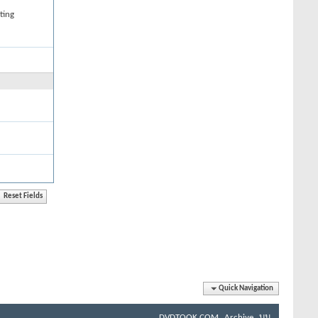
ting
Quick Navigation
DVDTOOK.COM
Archive
บน