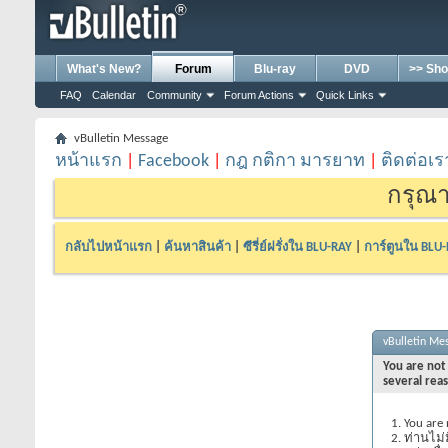
What's New?
Forum
Blu-ray
DVD
>> Sho
FAQ
Calendar
Community
Forum Actions
Quick Links
vBulletin Message
หน้าแรก
|
Facebook
|
กฎ กติกา มารยาท
|
ติดต่อเร
กรุณา
กลับไปหน้าแรก
|
ค้นหาสินค้า
|
ซีรี่ย์ฝรั่งใน BLU-RAY
|
การ์ตูนใน BLU
vBulletin Me
You are not 
several rea
You are 
ท่านไม่