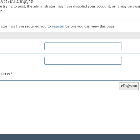
่นซึ่งระบบไม่อนุญาต
re trying to post, the administrator may have disabled your account, or it may be awai
on.
rator may have required you to
register
before you can view this page.
บบถาวร?