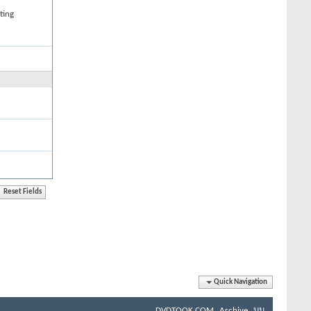
ting
Quick Navigation
DVDTOOK.COM
Archive
บน