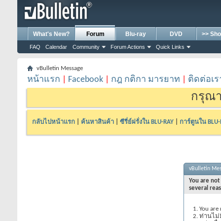
What's New?
Forum
Blu-ray
DVD
>> Sho
FAQ
Calendar
Community
Forum Actions
Quick Links
vBulletin Message
หน้าแรก
|
Facebook
|
กฎ กติกา มารยาท
|
ติดต่อเร
กรุณา
กลับไปหน้าแรก
|
ค้นหาสินค้า
|
ซีรี่ย์ฝรั่งใน BLU-RAY
|
การ์ตูนใน BLU
vBulletin Me
You are not 
several rea
You are 
ท่านไม่