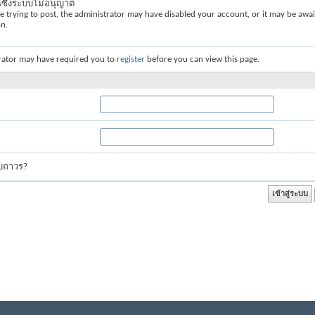
่นซึ่งระบบไม่อนุญาต
re trying to post, the administrator may have disabled your account, or it may be awai
on.
rator may have required you to
register
before you can view this page.
บบถาวร?